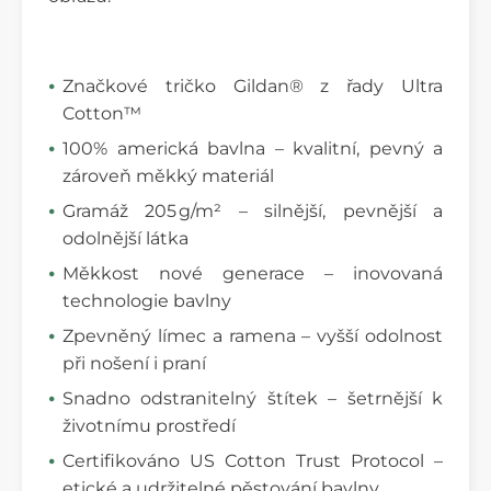
Značkové tričko Gildan® z řady Ultra
Cotton™
100% americká bavlna – kvalitní, pevný a
zároveň měkký materiál
Gramáž 205 g/m² – silnější, pevnější a
odolnější látka
Měkkost nové generace – inovovaná
technologie bavlny
Zpevněný límec a ramena – vyšší odolnost
při nošení i praní
Snadno odstranitelný štítek – šetrnější k
životnímu prostředí
Certifikováno US Cotton Trust Protocol –
etické a udržitelné pěstování bavlny