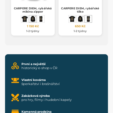
CARPERE DIEM, rybářská
CARPERE DIEM, rybářské
mikina zipper
tílko
1 150 Kč
650 Kč
1-2 týdny
1-2 týdny
První a největší
historický e-shop v ČR
Vlastní kovárna
šperkařství i brašnářství
Zakázková výroba
pro hry, filmy i hudební kapely
Kamenná prodejna