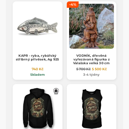
-4%
KAPR - ryba, rybářský
VODNÍK, dřevěná
stříbrný přívěsek, Ag 925
vyřezávaná figurka z
Valašska velká 30 cm
740 Kč
5 700 Kč
5 500 Kč
Skladem
3-4 týdny