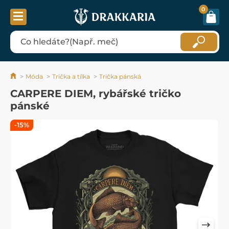
0
Móda
Trička a tílka
Trička pánská
CARPERE DIEM, rybářské tričko
pánské
-15%