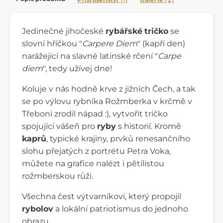
Jedinečné jihočeské
rybářské
tričko
se
slovní hříčkou "
Carpere Diem
" (kapří den)
narážející na slavné latinské rčení "
Carpe
diem
", tedy užívej dne!
Koluje v nás hodně krve z jižních Čech, a tak
se po výlovu rybníka Rožmberka v krčmě v
Třeboni zrodil nápad :), vytvořit tričko
spojující vášeň pro
ryby
s historií. Kromě
kaprů
, typické krajiny, prvků renesančního
slohu přejatých z portrétu Petra Voka,
můžete na grafice nalézt i pětilistou
rožmberskou růži.
Všechna čest výtvarníkovi, který propojil
rybolov
a lokální patriotismus do jednoho
obrazu.