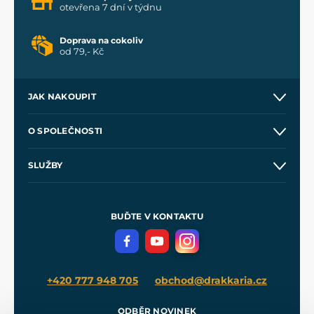
otevřena 7 dní v týdnu
Doprava na cokoliv
od 79,- Kč
JAK NAKOUPIT
Kontakt a prodejny
O SPOLEČNOSTI
Obchodní podmínky
O nás
SLUŽBY
Velkoobchod
Naše dílny
Nákup na splátky
Zakázková výroba
Pro média
Meče pro Kingdom Come
BUĎTE V KONTAKTU
Volná místa
Filmový merch
Blog
+420 777 948 705
obchod@drakkaria.cz
ODBĚR NOVINEK