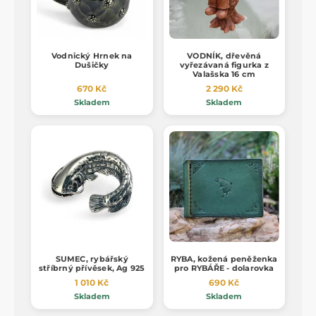
Vodnický Hrnek na
VODNÍK, dřevěná
Dušičky
vyřezávaná figurka z
Valašska 16 cm
670 Kč
2 290 Kč
Skladem
Skladem
SUMEC, rybářský
RYBA, kožená peněženka
stříbrný přívěsek, Ag 925
pro RYBÁŘE - dolarovka
1 010 Kč
690 Kč
Skladem
Skladem