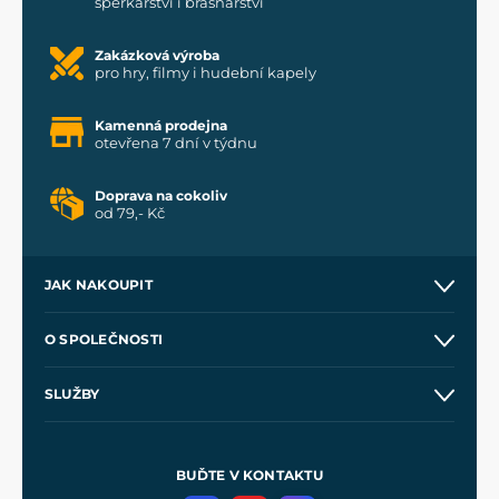
šperkařství i brašnářství
Zakázková výroba
pro hry, filmy i hudební kapely
Kamenná prodejna
otevřena 7 dní v týdnu
Doprava na cokoliv
od 79,- Kč
JAK NAKOUPIT
Kontakt a prodejny
O SPOLEČNOSTI
Obchodní podmínky
O nás
SLUŽBY
Velkoobchod
Naše dílny
Nákup na splátky
Zakázková výroba
Pro média
Meče pro Kingdom Come
BUĎTE V KONTAKTU
Volná místa