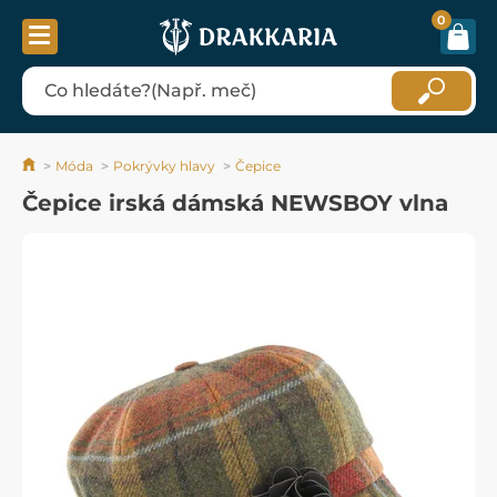
0
Móda
Pokrývky hlavy
Čepice
Čepice irská dámská NEWSBOY vlna