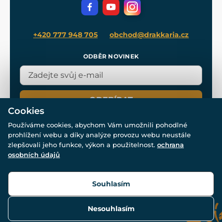
Filmový merch
Blog
+420 777 948 705
obchod@drakkaria.cz
ODBĚR NOVINEK
ODEBÍRAT
Cookies
Používáme cookies, abychom Vám umožnili pohodlné
prohlížení webu a díky analýze provozu webu neustále
zlepšovali jeho funkce, výkon a použitelnost.
ochrana
osobních údajů
© Všechna práva vyhrazena. www.drakkaria.cz 2007-2026.
Powered by
Simplia.cz
, protected by reCAPTCHA.
Souhlasím
Nesouhlasím