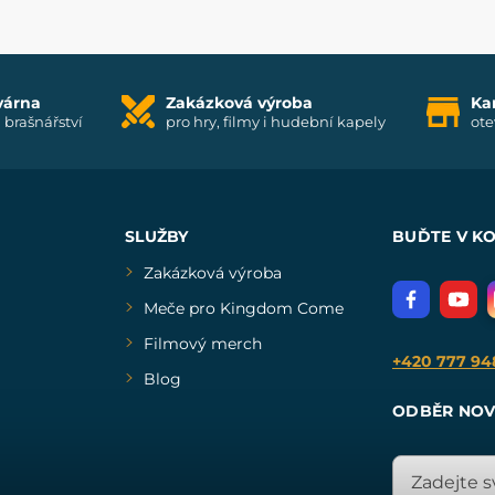
várna
Zakázková výroba
Ka
i brašnářství
pro hry, filmy i hudební kapely
ote
SLUŽBY
BUĎTE V K
Zakázková výroba
Meče pro Kingdom Come
Filmový merch
+420 777 94
Blog
ODBĚR NOV