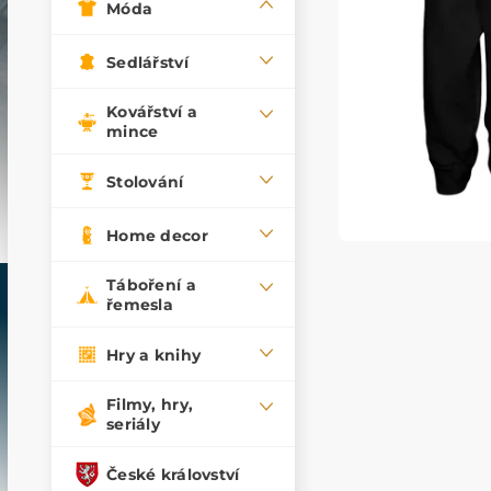
Móda
Sedlářství
Kovářství a
mince
Stolování
Home decor
Táboření a
řemesla
Hry a knihy
Filmy, hry,
seriály
České království