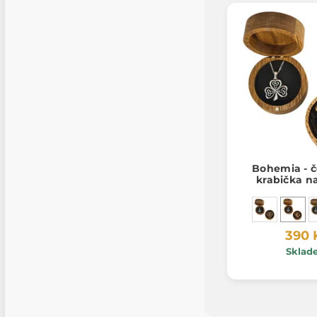
Bohemia - č
krabička n
390 
Sklad