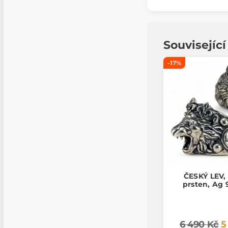
Souvisejíc
-17%
ČESKÝ LEV, 
prsten, Ag 
6 490 Kč
5