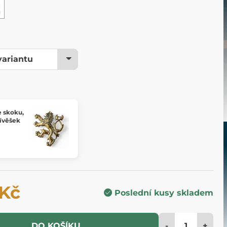
e skoku,
ívěšek
 Kč
Poslední kusy skladem
-
+
DO KOŠÍKU