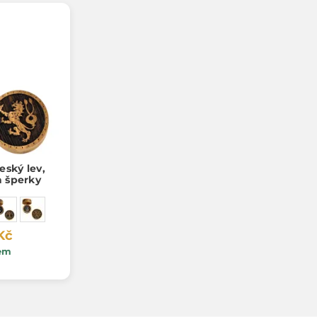
eský lev,
a šperky
Kč
em