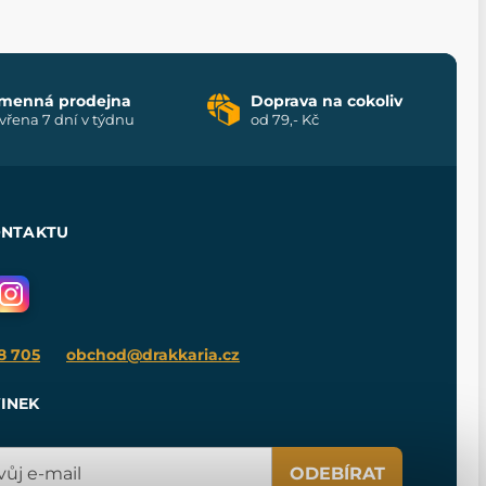
menná prodejna
Doprava na cokoliv
vřena 7 dní v týdnu
od 79,- Kč
ONTAKTU
8 705
obchod@drakkaria.cz
INEK
ODEBÍRAT