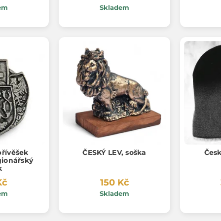
em
Skladem
přívěšek
ČESKÝ LEV, soška
Česk
gionářský
k
Kč
150 Kč
em
Skladem