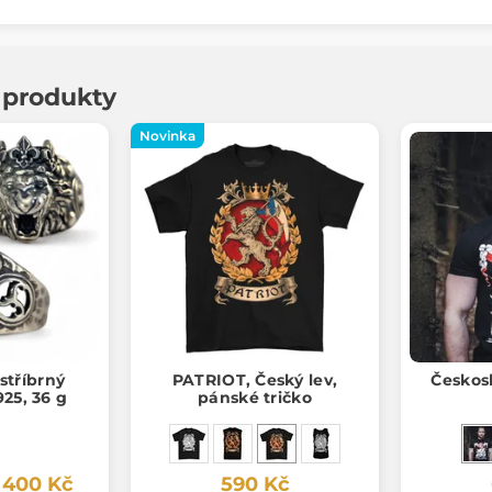
í produkty
Novinka
stříbrný
PATRIOT, Český lev,
Českosl
925, 36 g
pánské tričko
 400 Kč
590 Kč