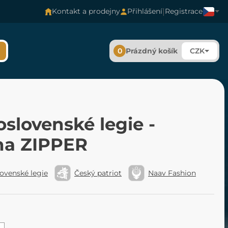
|
Kontakt a prodejny
Přihlášení
Registrace
0
Prázdný košík
CZK
slovenské legie -
na ZIPPER
ovenské legie
Český patriot
Naav Fashion