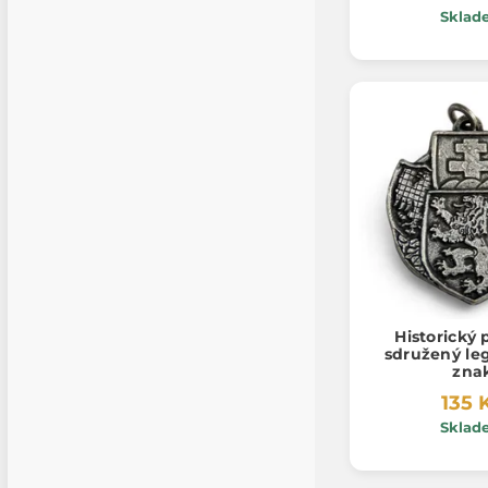
Sklad
Historický 
sdružený le
zna
135 
Sklad