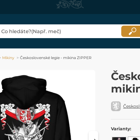
Mikiny
Československé legie - mikina ZIPPER
Česko
miki
Českosl
Varianty: