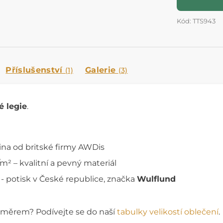
Kód: TTS943
Příslušenství
Galerie
(1)
(3)
 legie
.
na od britské firmy AWDis
² – kvalitní a pevný materiál
 - potisk v České republice, značka
Wulflund
rozměrem? Podívejte se do naší
tabulky velikostí oblečení
.