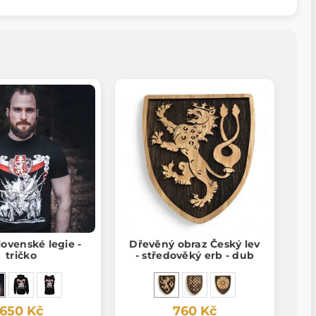
ovenské legie -
Dřevěný obraz Český lev
tričko
- středověký erb - dub
650 Kč
760 Kč