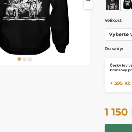
Velikost:
Do sady:
Český lev v
bronzový př
+ 395 Kč
1 150