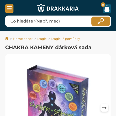
0
Home decor
Magie
Magické pomůcky
CHAKRA KAMENY dárková sada