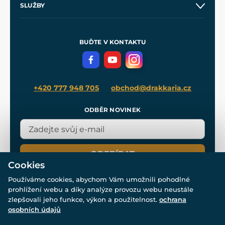
SLUŽBY
Velkoobchod
Naše dílny
Nákup na splátky
Zakázková výroba
Pro média
Meče pro Kingdom Come
BUĎTE V KONTAKTU
Volná místa
Filmový merch
Blog
+420 777 948 705
obchod@drakkaria.cz
ODBĚR NOVINEK
ODEBÍRAT
Cookies
Používáme cookies, abychom Vám umožnili pohodlné
prohlížení webu a díky analýze provozu webu neustále
zlepšovali jeho funkce, výkon a použitelnost.
ochrana
osobních údajů
© Všechna práva vyhrazena. www.drakkaria.cz 2007-2026.
Powered by
Simplia.cz
, protected by reCAPTCHA.