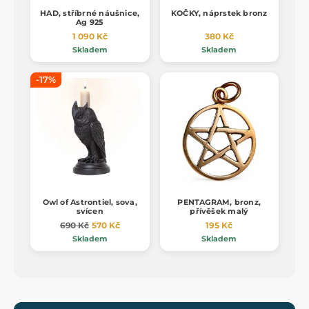
HAD, stříbrné náušnice,
KOČKY, náprstek bronz
Ag 925
1 090 Kč
380 Kč
Skladem
Skladem
-17%
Owl of Astrontiel, sova,
PENTAGRAM, bronz,
svícen
přívěšek malý
690 Kč
570 Kč
195 Kč
Skladem
Skladem