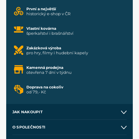
První a největší
historický e-shop v ČR
Vlastní kovárna
šperkařství i brašnářství
Zakázková výroba
pro hry, filmy i hudební kapely
Kamenná prodejna
otevřena 7 dní v týdnu
Doprava na cokoliv
od 79,- Kč
JAK NAKOUPIT
Kontakt a prodejny
O SPOLEČNOSTI
Obchodní podmínky
O nás