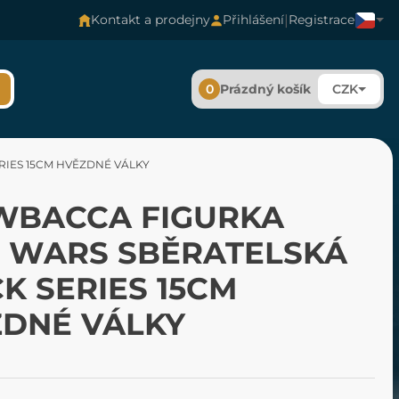
|
Kontakt a prodejny
Přihlášení
Registrace
0
Prázdný košík
CZK
IES 15CM HVĚZDNÉ VÁLKY
WBACCA FIGURKA
 WARS SBĚRATELSKÁ
K SERIES 15CM
DNÉ VÁLKY