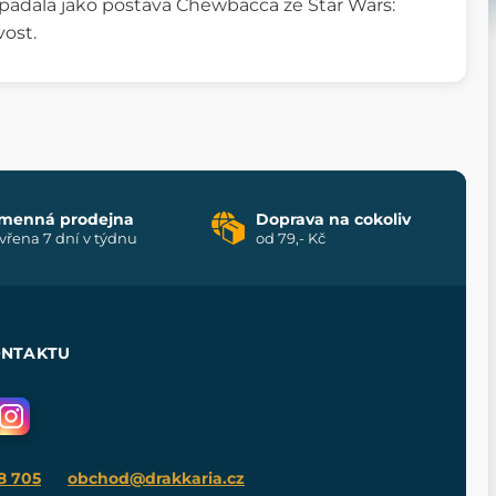
vypadala jako postava Chewbacca ze Star Wars:
vost.
menná prodejna
Doprava na cokoliv
vřena 7 dní v týdnu
od 79,- Kč
ONTAKTU
8 705
obchod@drakkaria.cz