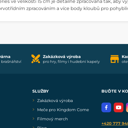
eries ve velikosti 15 cm je detailně zpracovaná tak, aby 
prvotřídním zpracováním a více body kloubů pro pohybli
várna
Zakázková výroba
Ka
i brašnářství
pro hry, filmy i hudební kapely
ote
SLUŽBY
BUĎTE V K
Zakázková výroba
Meče pro Kingdom Come
Filmový merch
+420 777 94