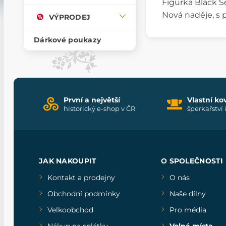
Figurka Black S
Nová naděje, s 
VÝPRODEJ
Dárkové poukazy
První a největší
Vlastní ko
historický e-shop v ČR
šperkařství 
JAK NAKOUPIT
O SPOLEČNOSTI
Kontakt a prodejny
O nás
Obchodní podmínky
Naše dílny
Velkoobchod
Pro média