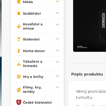
Móda
Sedlářství
Kovářství a
mince
Stolování
Home decor
Táboření a
řemesla
Popis produktu
Hry a knihy
Filmy, hry,
Věrný první důs
seriály
tumultu.
České království