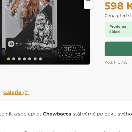
598 
Cena před s
Prodejna
Sklad
Kód: FIG7451
Galerie
(7)
tojník a spolupilot
Chewbacca
stál věrně po boku svého