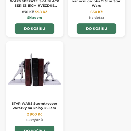
WARS SBĚRATELSKÁ BLACK
vánoční ozdoba 11.5cm Star
SERIES 15CM HVĚZDNÉ
Wars
VÁLKY
870 Kč
598 Kč
630 Kč
Skladem
Na dotaz
DO KOŠÍKU
DO KOŠÍKU
STAR WARS Stormtrooper
Zarážky na knihy 18.5cm
2 900 Kč
6-8 týdnů
DO KOŠÍKU