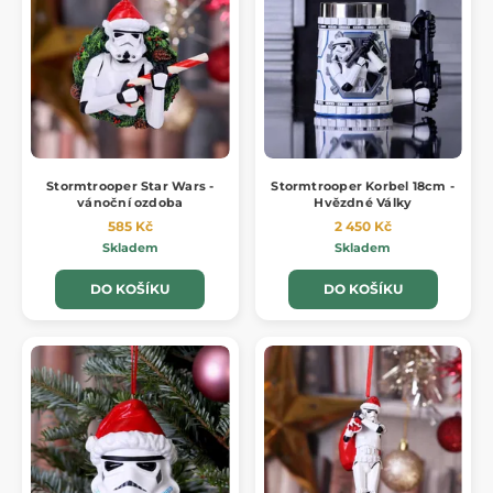
Stormtrooper Star Wars -
Stormtrooper Korbel 18cm -
vánoční ozdoba
Hvězdné Války
585 Kč
2 450 Kč
Skladem
Skladem
DO KOŠÍKU
DO KOŠÍKU