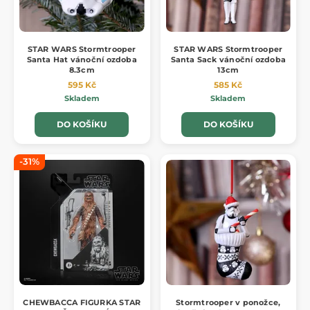
STAR WARS Stormtrooper
STAR WARS Stormtrooper
Santa Hat vánoční ozdoba
Santa Sack vánoční ozdoba
8.3cm
13cm
595 Kč
585 Kč
Skladem
Skladem
DO KOŠÍKU
DO KOŠÍKU
-31%
CHEWBACCA FIGURKA STAR
Stormtrooper v ponožce,