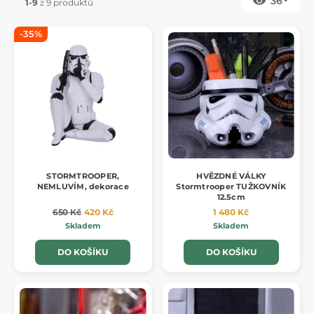
36
1-9
z 9 produktů
-35%
STORMTROOPER,
HVĚZDNÉ VÁLKY
NEMLUVÍM, dekorace
Stormtrooper TUŽKOVNÍK
12.5cm
650 Kč
420 Kč
1 480 Kč
Skladem
Skladem
DO KOŠÍKU
DO KOŠÍKU