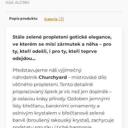
Kód: ALC984
Popis produktu
(2)
Galerie
Stále zelené propletení gotické elegance,
ve kterém se mísí zármutek a něha – pro
ty, kteří odešli, i pro ty, kteří teprve
odejdou...
Představujeme náš výjimečný
náhrdelník
Churchyard
– mistrovské dílo
věčného propletení. Tento detailně
propracovaný šperk je víc než jen doplněk –
je oslavou krásy přírody. Ozdoben jemnými
listy břečťanu, barokními ornamenty a
oslnivým krystalem v břečťanově zelené
barvě (broušený rakouský krystal), zachycuje
podstatu smutku i tiché harmonie.