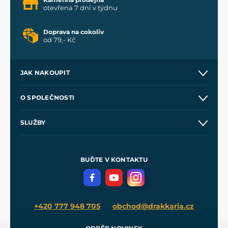
otevřena 7 dní v týdnu
Doprava na cokoliv
od 79,- Kč
JAK NAKOUPIT
Kontakt a prodejny
O SPOLEČNOSTI
Obchodní podmínky
O nás
SLUŽBY
Velkoobchod
Naše dílny
Nákup na splátky
Zakázková výroba
Pro média
Meče pro Kingdom Come
BUĎTE V KONTAKTU
Volná místa
Filmový merch
Blog
+420 777 948 705
obchod@drakkaria.cz