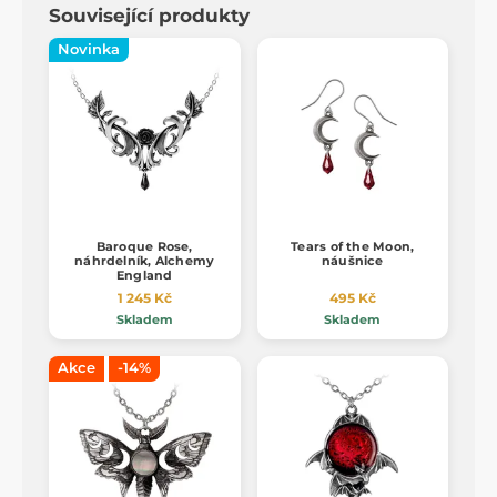
Související produkty
Novinka
Baroque Rose,
Tears of the Moon,
náhrdelník, Alchemy
náušnice
England
1 245 Kč
495 Kč
Skladem
Skladem
Akce
-14%