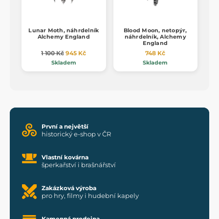
Lunar Moth, náhrdelník
Blood Moon, netopýr,
Alchemy England
náhrdelník, Alchemy
England
1 100 Kč
945 Kč
748 Kč
Skladem
Skladem
První a největší
historický e-shop v ČR
Vlastní kovárna
šperkařství i brašnářství
Zakázková výroba
pro hry, filmy i hudební kapely
Kamenná prodejna