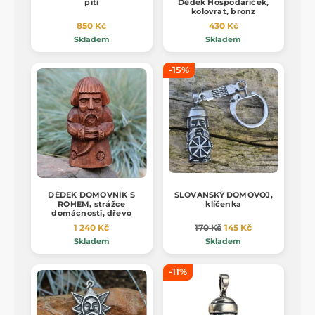
pití
Dědek Hospodaříček,
kolovrat, bronz
850 Kč
430 Kč
Skladem
Skladem
-15%
DĚDEK DOMOVNÍK S
SLOVANSKÝ DOMOVOJ,
ROHEM, strážce
klíčenka
domácnosti, dřevo
1 240 Kč
170 Kč
145 Kč
Skladem
Skladem
-11%