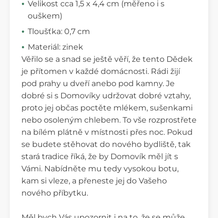
Velikost cca 1,5 x 4,4 cm (měřeno i s
ouškem)
Tloušťka: 0,7 cm
Materiál: zinek
Věřilo se a snad se ještě věří, že tento Dědek
je přítomen v každé domácnosti. Rádi žijí
pod prahy u dveří anebo pod kamny. Je
dobré si s Domovíky udržovat dobré vztahy,
proto jej občas poctěte mlékem, sušenkami
nebo osoleným chlebem. To vše rozprostřete
na bílém plátně v místnosti přes noc. Pokud
se budete stěhovat do nového bydliště, tak
stará tradice říká, že by Domovík měl jít s
Vámi. Nabídněte mu tedy vysokou botu,
kam si vleze, a přeneste jej do Vašeho
nového příbytku.
Měl bych Vás upozornit i na to, že se může