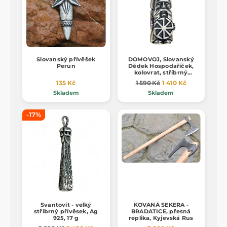
Slovanský přívěšek
DOMOVOJ, Slovanský
Perun
Dědek Hospodaříček,
kolovrat, stříbrný
přívěsek, Ag 925, 9 g
135 Kč
1 590 Kč
1 410 Kč
Skladem
Skladem
-17%
Svantovít - velký
KOVANÁ SEKERA -
stříbrný přívěsek, Ag
BRADATICE, přesná
925, 17 g
replika, Kyjevská Rus