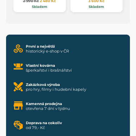
2 990 Kč
2 480 Kč
3 600 Kč
Skladem
Skladem
První a největší
historický e-shop v ČR
Vlastní kovárna
šperkařství i brašnářství
Zakázková výroba
pro hry, filmy i hudební kapely
Kamenná prodejna
otevřena 7 dní v týdnu
Doprava na cokoliv
od 79,- Kč