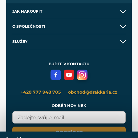
JAK NAKOUPIT
Kontakt a prodejny
O SPOLEČNOSTI
Obchodní podmínky
O nás
SLUŽBY
Velkoobchod
Naše dílny
Nákup na splátky
Zakázková výroba
Pro média
Meče pro Kingdom Come
BUĎTE V KONTAKTU
Volná místa
Filmový merch
Blog
+420 777 948 705
obchod@drakkaria.cz
ODBĚR NOVINEK
ODEBÍRAT