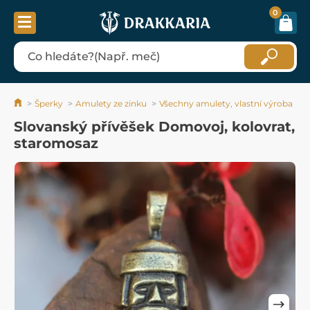
0
Šperky
Amulety ze zinku
Všechny amulety, vlastní výroba
Slovanský přívěšek Domovoj, kolovrat,
staromosaz