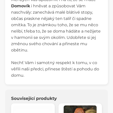
Domovík
i hněvat a způsobovat Vám
naschvály: zanechává malé blátivé stopy,
občas praskne nějaký ten talíř či spadne
omítka. To je známkou toho, že se mu něco
nelíbí, třeba to, že se doma hádáte a nežijete
v harmonii se svým okolím. Udobřete si jej
změnou svého chování a přineste mu
obětinu.
Nechť Vám i samotný respekt k tomu, v co
věřili naši předci, přinese štěstí a pohodu do
domu.
Související produkty