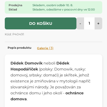
Prodejna
Skladem, osobní odběr 10. 8.
Sklad
Skladem, odesíláme v pracovní dny ve 12:00
-
+
DO KOŠÍKU
Kód: P40491
Popis produktu
(3)
Galerie
Dědek Domovík
neboli
Dědek
Hospodáříček
(polsky: Domowik, rusky:
domovoj, srbsky: domaći) je skřítek, jehož
existence je zmiňována v mytologii napříč
slovanskými národy. Je považován za
ochránce domu i jeho okolí -
ochránce
domova
.