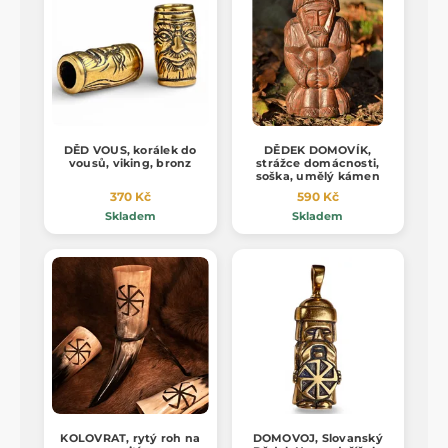
DĚD VOUS, korálek do
DĚDEK DOMOVÍK,
vousů, viking, bronz
strážce domácnosti,
soška, umělý kámen
370 Kč
590 Kč
Skladem
Skladem
KOLOVRAT, rytý roh na
DOMOVOJ, Slovanský