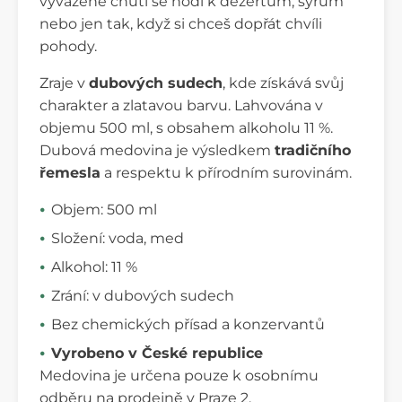
vyvážené chuti se hodí k dezertům, sýrům
nebo jen tak, když si chceš dopřát chvíli
pohody.
Zraje v
dubových sudech
, kde získává svůj
charakter a zlatavou barvu. Lahvována v
objemu 500 ml, s obsahem alkoholu 11 %.
Dubová medovina je výsledkem
tradičního
řemesla
a respektu k přírodním surovinám.
Objem: 500 ml
Složení: voda, med
Alkohol: 11 %
Zrání: v dubových sudech
Bez chemických přísad a konzervantů
Vyrobeno v České republice
Medovina je určena pouze k osobnímu
odběru na prodejně v Praze 2.