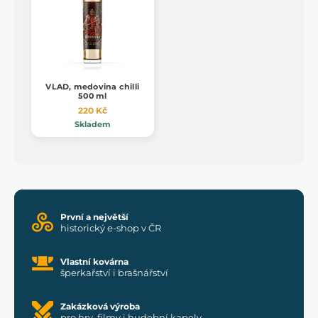
VLAD, medovina chilli
500 ml
220 Kč
Skladem
První a největší
historický e-shop v ČR
Vlastní kovárna
šperkařství i brašnářství
Zakázková výroba
pro hry, filmy i hudební kapely