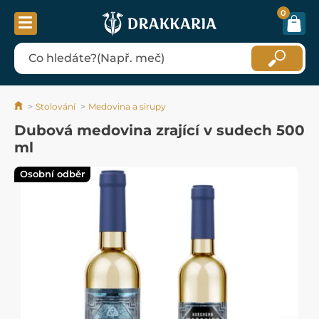
0
Stolování
Medovina a sirupy
Dubová medovina zrající v sudech 500
ml
Osobní odběr