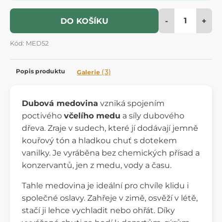
-
+
DO KOŠÍKU
Kód: MED52
Popis produktu
(3)
Galerie
Dubová medovina
vzniká spojením
poctivého
včelího medu
a síly dubového
dřeva. Zraje v sudech, které jí dodávají jemně
kouřový tón a hladkou chuť s dotekem
vanilky. Je vyráběna bez chemických přísad a
konzervantů, jen z medu, vody a času.
Tahle medovina je ideální pro chvíle klidu i
společné oslavy. Zahřeje v zimě, osvěží v létě,
stačí ji lehce vychladit nebo ohřát. Díky