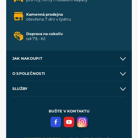
Kamenná prodejna
otevřena 7 dní v týdnu
Doprava na cokoliv
od 79,- Kč
JAK NAKOUPIT
Kontakt a prodejny
O SPOLEČNOSTI
Obchodní podmínky
O nás
SLUŽBY
Velkoobchod
Naše dílny
Nákup na splátky
Zakázková výroba
Pro média
Meče pro Kingdom Come
BUĎTE V KONTAKTU
Volná místa
Filmový merch
Blog