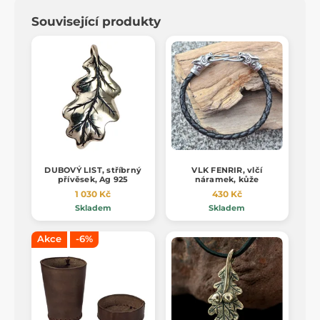
Související produkty
DUBOVÝ LIST, stříbrný
VLK FENRIR, vlčí
přívěsek, Ag 925
náramek, kůže
1 030 Kč
430 Kč
Skladem
Skladem
Akce
-6%