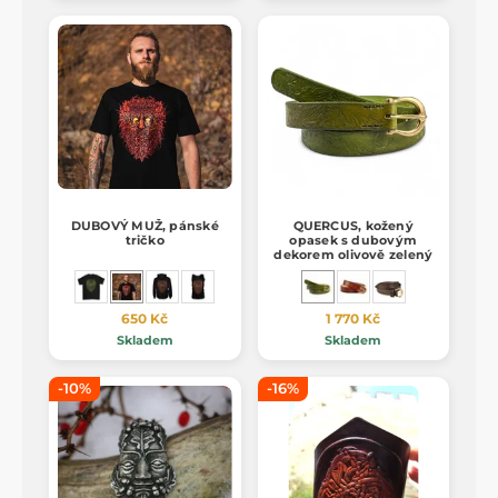
DUBOVÝ MUŽ, pánské
QUERCUS, kožený
tričko
opasek s dubovým
dekorem olivově zelený
650 Kč
1 770 Kč
Skladem
Skladem
-10%
-16%