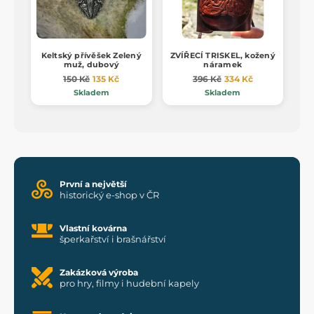
Keltský přívěšek Zelený
ZVÍŘECÍ TRISKEL, kožený
muž, dubový
náramek
150 Kč
135 Kč
396 Kč
334 Kč
Skladem
Skladem
První a největší
historický e-shop v ČR
Vlastní kovárna
šperkařství i brašnářství
Zakázková výroba
pro hry, filmy i hudební kapely