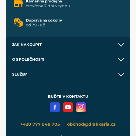
Kamenná prodejna
otevřena 7 dní v týdnu
Doprava na cokoliv
od 79,- Kč
JAK NAKOUPIT
Kontakt a prodejny
O SPOLEČNOSTI
Obchodní podmínky
O nás
SLUŽBY
Velkoobchod
Naše dílny
Nákup na splátky
Zakázková výroba
Pro média
Meče pro Kingdom Come
BUĎTE V KONTAKTU
Volná místa
Filmový merch
Blog
+420 777 948 705
obchod@drakkaria.cz