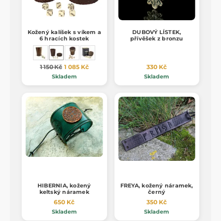
Kožený kalíšek s víkem a
DUBOVÝ LÍSTEK,
6 hracích kostek
přívěšek z bronzu
1 150 Kč
1 085 Kč
330 Kč
Skladem
Skladem
HIBERNIA, kožený
FREYA, kožený náramek,
keltský náramek
černý
650 Kč
350 Kč
Skladem
Skladem