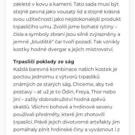
zakleté v kovu a kameni. Tato sada musí být
stejně pevná jako vousatý lid a stejně krásná
svou užitečností jako nejdokonalejší produkt
trpasličího umu. Zvolili jsme bohaté rytiny –
čísla a symboly zbraní jsou silně zvýrazněny a
jemné „bludiště“ čar tvoří pozadí. Tak vznikly
kostky hodné dvergar a jejich mistrovství.
Trpasličí poklady ze ság
Každá barevná kombinace našich kostek je
poctou jednomu z výtvorů trpaslíků
známých ze starých ság. Chceme, aby tvé
postavy – ať už je to Ódin, Freya, Thor nebo
jiní – zažily dobrodružství hodná zpěvů
skaldů. Všichni bohové a hrdinové severu
používali předměty, které jim zhotovili
trpaslíci. Právě jejich divotvorné artefakty jim
pomáhaly plnit hrdinské činy a vyváznout i z