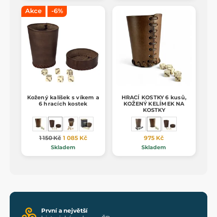
Akce
-6%
Kožený kalíšek s víkem a
HRACÍ KOSTKY 6 kusů,
6 hracích kostek
KOŽENÝ KELÍMEK NA
KOSTKY
1 150 Kč
1 085 Kč
975 Kč
Skladem
Skladem
První a největší