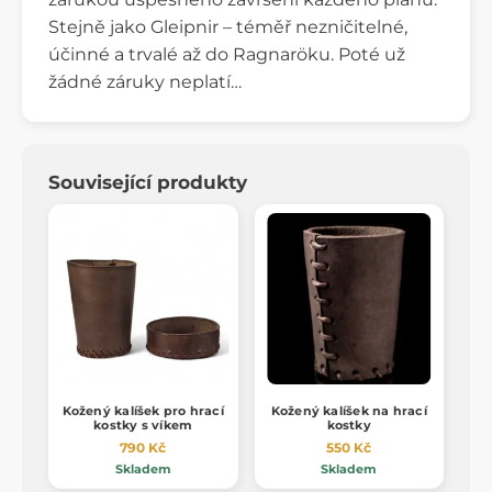
Stejně jako Gleipnir – téměř nezničitelné,
účinné a trvalé až do Ragnaröku. Poté už
žádné záruky neplatí…
Související produkty
Kožený kalíšek pro hrací
Kožený kalíšek na hrací
kostky s víkem
kostky
790 Kč
550 Kč
Skladem
Skladem