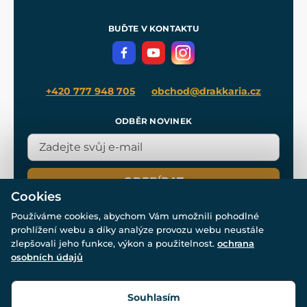
Nákup na splátky
Zakázková výroba
Pro média
Meče pro Kingdom Come
BUĎTE V KONTAKTU
Volná místa
Filmový merch
Blog
+420 777 948 705
obchod@drakkaria.cz
ODBĚR NOVINEK
ODEBÍRAT
Cookies
Používáme cookies, abychom Vám umožnili pohodlné
prohlížení webu a díky analýze provozu webu neustále
zlepšovali jeho funkce, výkon a použitelnost.
ochrana
osobních údajů
© Všechna práva vyhrazena. www.drakkaria.cz 2007-2026.
Powered by
Simplia.cz
, protected by reCAPTCHA.
Souhlasím