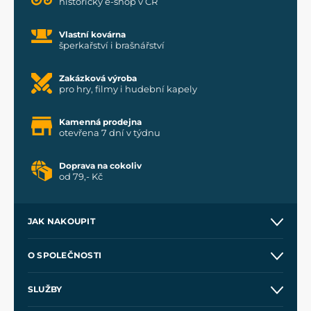
historický e-shop v ČR
Vlastní kovárna
šperkařství i brašnářství
Zakázková výroba
pro hry, filmy i hudební kapely
Kamenná prodejna
otevřena 7 dní v týdnu
Doprava na cokoliv
od 79,- Kč
JAK NAKOUPIT
Kontakt a prodejny
O SPOLEČNOSTI
Obchodní podmínky
O nás
SLUŽBY
Velkoobchod
Naše dílny