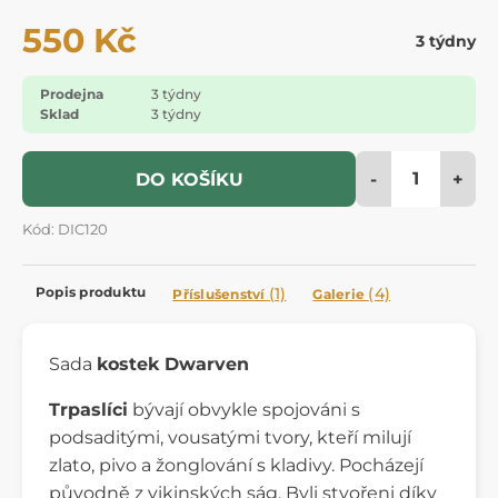
550 Kč
3 týdny
Prodejna
3 týdny
Sklad
3 týdny
-
+
DO KOŠÍKU
Kód: DIC120
Popis produktu
(1)
(4)
Příslušenství
Galerie
Sada
kostek Dwarven
Trpaslíci
bývají obvykle spojováni s
podsaditými, vousatými tvory, kteří milují
zlato, pivo a žonglování s kladivy. Pocházejí
původně z vikinských ság. Byli stvořeni díky