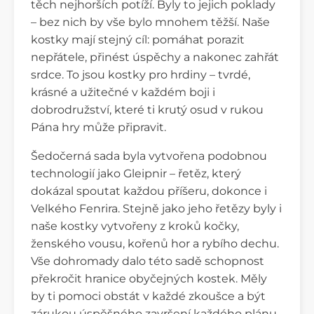
těch nejhorších potíží. Byly to jejich poklady
– bez nich by vše bylo mnohem těžší. Naše
kostky mají stejný cíl: pomáhat porazit
nepřátele, přinést úspěchy a nakonec zahřát
srdce. To jsou kostky pro hrdiny – tvrdé,
krásné a užitečné v každém boji i
dobrodružství, které ti krutý osud v rukou
Pána hry může připravit.
Šedočerná sada byla vytvořena podobnou
technologií jako Gleipnir – řetěz, který
dokázal spoutat každou příšeru, dokonce i
Velkého Fenrira. Stejně jako jeho řetězy byly i
naše kostky vytvořeny z kroků kočky,
ženského vousu, kořenů hor a rybího dechu.
Vše dohromady dalo této sadě schopnost
překročit hranice obyčejných kostek. Měly
by ti pomoci obstát v každé zkoušce a být
zárukou úspěšného završení každého plánu.