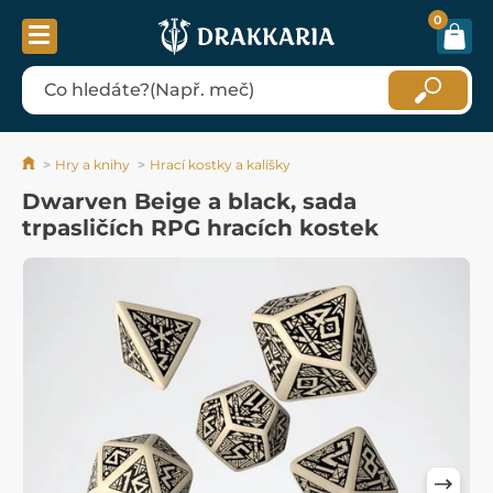
0
Hry a knihy
Hrací kostky a kalíšky
Dwarven Beige a black, sada
trpasličích RPG hracích kostek