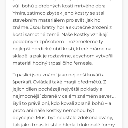
vůli bohů z drobných kostí mrtvého obra
Ymira, zatímco zbytek jeho kostry se stal
stavebním materiálem pro svět, jak ho
známe. Jsou bratry hor a skutečně zrozeni z
kostí samotné země. Naše kostky vznikají
podobným způsobem – rozemeleme ty
nejlepší nordické obří kosti, které máme na
skladě, a pak je roztavíme, abychom vytvořili
materiál hodný trpasličího řemesla.
Trpaslíci jsou známí jako nejlepší kováři a
šperkaři. Ovládají také magii předmětů. Z
jejich dílen pocházejí největší poklady a
nejmocnější zbraně v celém známém severu.
Byli to právě oni, kdo kovali zbraně bohů – a
proto ani naše kostky nemohou být
obyčejné. Musí být neustále zdokonalovány,
tak jako trpaslíci stále hledají dokonalé formy