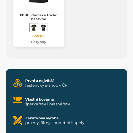
FEHU, dámské tričko
barevné
650 Kč
1-2 týdny
První a největší
historický e-shop v ČR
Vlastní kovárna
šperkařství i brašnářství
Zakázková výroba
pro hry, filmy i hudební kapely