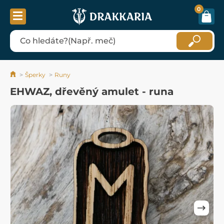
0
Šperky
Runy
EHWAZ, dřevěný amulet - runa