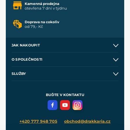
Kamenná prodejna
otevřena 7 dní v týdnu
Doprava na cokoliv
od 79,- Kč
JAK NAKOUPIT
Kontakt a prodejny
O SPOLEČNOSTI
Obchodní podmínky
O nás
SLUŽBY
Velkoobchod
Naše dílny
Nákup na splátky
Zakázková výroba
Pro média
Meče pro Kingdom Come
BUĎTE V KONTAKTU
Volná místa
Filmový merch
Blog
+420 777 948 705
obchod@drakkaria.cz