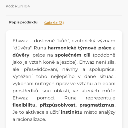
Kód: RUN104
Popis produktu
(3)
Galerie
Ehwaz – doslovně "kůň", ezoterický význam
"důvěra". Runa
harmonické týmové práce
a
důvěry
, práce na
společném cíli
(podobně
jako je vztah koně a jezdce). Ehwaz není síla,
ale přesvědčování, návrhy a spolupráce.
Vytěžení toho nejlepšího v dané situaci,
vykonání nutných úprav ve vztahu a hledání
prostředků jsou oblasti, ve kterých může
Ehwaz pomoci. Runa reprezentuje
flexibilitu, přizpůsobivost, pragmatizmus
.
Je to aktivace a užití
instinktu
místo analýzy
a racionalizace.