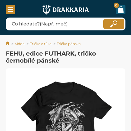
0
Móda
Trička a tílka
Trička pánská
FEHU, edice FUTHARK, tričko
černobílé pánské