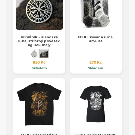
VEGVÍSIR - islandská
FEHU, kovaná runa,
runa, stříbrný přívěsek,
amulet
Ag 925, malý
850 Kč
270 Kč
Skladem
Skladem
FEHU, pánské tričko
FEHU, edice FUTHARK,