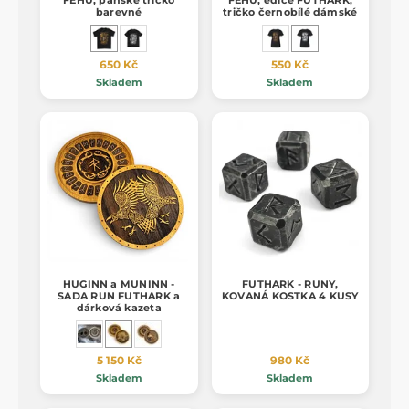
barevné
tričko černobílé dámské
650 Kč
550 Kč
Skladem
Skladem
HUGINN a MUNINN -
FUTHARK - RUNY,
SADA RUN FUTHARK a
KOVANÁ KOSTKA 4 KUSY
dárková kazeta
5 150 Kč
980 Kč
Skladem
Skladem