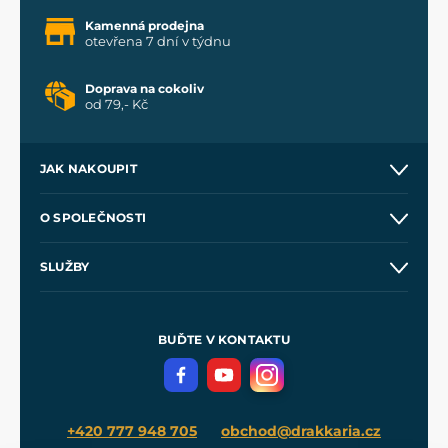
Kamenná prodejna
otevřena 7 dní v týdnu
Doprava na cokoliv
od 79,- Kč
JAK NAKOUPIT
Kontakt a prodejny
O SPOLEČNOSTI
Obchodní podmínky
O nás
SLUŽBY
Velkoobchod
Naše dílny
Nákup na splátky
Zakázková výroba
Pro média
Meče pro Kingdom Come
BUĎTE V KONTAKTU
Volná místa
Filmový merch
Blog
+420 777 948 705
obchod@drakkaria.cz