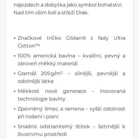
nájezdech a dobytka jako symbol bohatství.
Nad tím vším bdí a střeží Drak.
Značkové tričko Gildan® z řady Ultra
Cotton™
100% americká bavlna – kvalitní, pevný a
zároveň měkký materiál
Gramáž 205 g/m² – silnější, pevnější a
odolnější látka
Měkkost nové generace – inovovaná
technologie bavlny
Zpevněný límec a ramena – vyšší odolnost
při nošení i praní
Snadno odstranitelný štítek – šetrnější k
životnímu prostředí