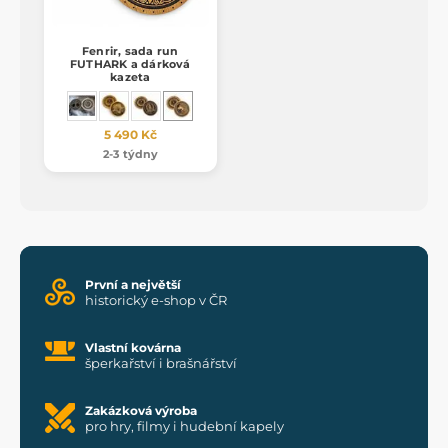
Fenrir, sada run
FUTHARK a dárková
kazeta
5 490 Kč
2-3 týdny
První a největší
historický e-shop v ČR
Vlastní kovárna
šperkařství i brašnářství
Zakázková výroba
pro hry, filmy i hudební kapely