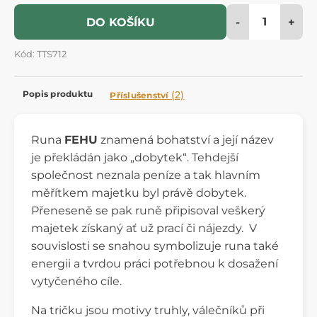
-
+
DO KOŠÍKU
Kód: TTS712
Popis produktu
(2)
Příslušenství
Runa
FEHU
znamená bohatství a její název
je překládán jako „dobytek“. Tehdejší
společnost neznala peníze a tak hlavním
měřítkem majetku byl právě dobytek.
Přeneseně se pak runě připisoval veškerý
majetek získaný ať už prací či nájezdy. V
souvislosti se snahou symbolizuje runa také
energii a tvrdou práci potřebnou k dosažení
vytyčeného cíle.
Na tričku jsou motivy truhly, válečníků při