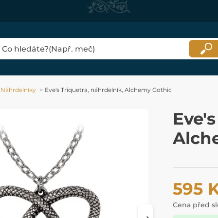
Náhrdelníky
Eve's Triquetra, náhrdelník, Alchemy Gothic
Eve's
Alch
595 
Cena před s