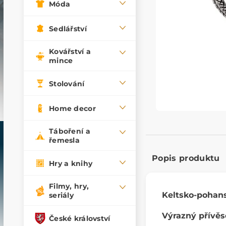
Móda
Sedlářství
Kovářství a
mince
Stolování
Home decor
Táboření a
řemesla
Popis produktu
Hry a knihy
Filmy, hry,
Keltsko-pohans
seriály
Výrazný přívěse
České království