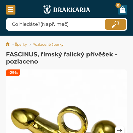
0
Šperky
Pozlacené šperky
FASCINUS, římský falický přívěšek -
pozlaceno
-29%