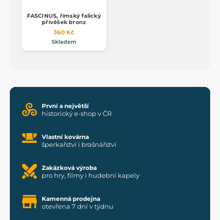
FASCINUS, římský falický
přívěšek bronz
360 Kč
Skladem
První a největší
historický e-shop v ČR
Vlastní kovárna
šperkařství i brašnářství
Zakázková výroba
pro hry, filmy i hudební kapely
Kamenná prodejna
otevřena 7 dní v týdnu