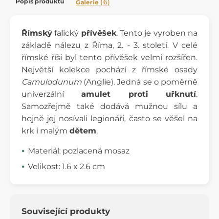
Popis produktu
(6)
Galerie
Římský
falický
přívěšek
. Tento je vyroben na
základě nálezu z Říma, 2. - 3. století. V celé
římské říši byl tento přívěšek velmi rozšířen.
Největší kolekce pochází z římské osady
Camulodunum
(Anglie). Jedná se o poměrně
univerzální
amulet proti uřknutí
.
Samozřejmě také dodává mužnou sílu a
hojně jej nosívali legionáři, často se věšel na
krk i malým
dětem
.
Materiál: pozlacená mosaz
Velikost: 1.6 x 2.6 cm
Související produkty