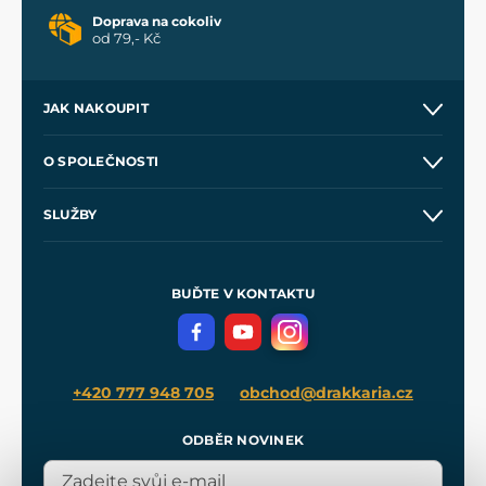
Doprava na cokoliv
od 79,- Kč
JAK NAKOUPIT
Kontakt a prodejny
O SPOLEČNOSTI
Obchodní podmínky
O nás
SLUŽBY
Velkoobchod
Naše dílny
Nákup na splátky
Zakázková výroba
Pro média
Meče pro Kingdom Come
BUĎTE V KONTAKTU
Volná místa
Filmový merch
Blog
+420 777 948 705
obchod@drakkaria.cz
ODBĚR NOVINEK