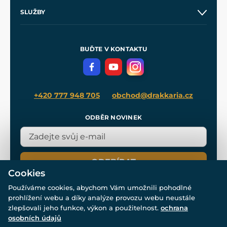
O nás
SLUŽBY
Velkoobchod
Naše dílny
Nákup na splátky
Zakázková výroba
Pro média
Meče pro Kingdom Come
BUĎTE V KONTAKTU
Volná místa
Filmový merch
Blog
+420 777 948 705
obchod@drakkaria.cz
ODBĚR NOVINEK
ODEBÍRAT
Cookies
Používáme cookies, abychom Vám umožnili pohodlné
prohlížení webu a díky analýze provozu webu neustále
zlepšovali jeho funkce, výkon a použitelnost.
ochrana
osobních údajů
© Všechna práva vyhrazena. www.drakkaria.cz 2007-2026.