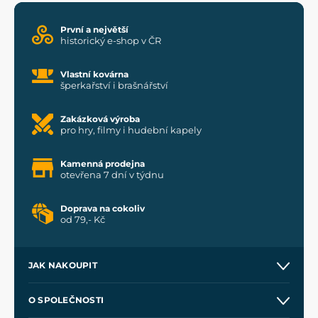
První a největší
historický e-shop v ČR
Vlastní kovárna
šperkařství i brašnářství
Zakázková výroba
pro hry, filmy i hudební kapely
Kamenná prodejna
otevřena 7 dní v týdnu
Doprava na cokoliv
od 79,- Kč
JAK NAKOUPIT
Kontakt a prodejny
O SPOLEČNOSTI
Obchodní podmínky