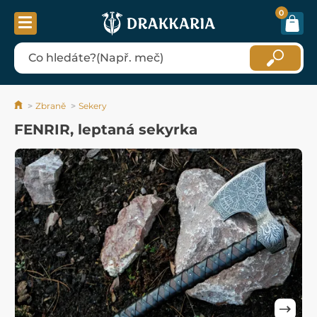
0
Zbraně
Sekery
FENRIR, leptaná sekyrka