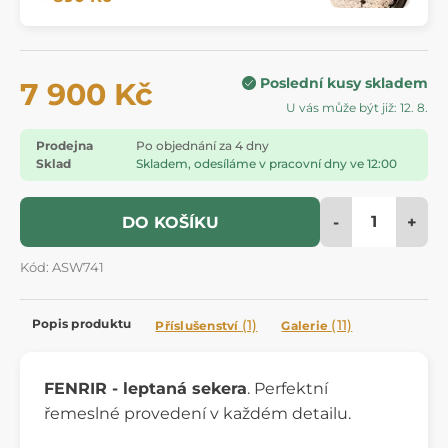
Poslední kusy skladem
7 900 Kč
U vás může být již: 12. 8.
Prodejna
Po objednání za 4 dny
Sklad
Skladem, odesíláme v pracovní dny ve 12:00
-
+
DO KOŠÍKU
Kód: ASW741
Popis produktu
(1)
(11)
Příslušenství
Galerie
FENRIR - leptaná sekera
. Perfektní
řemeslné provedení v každém detailu.