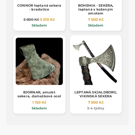
CONNOR leptaná sekera
BOHEMIA - SEKERA,
- bradatice
leptaná s koženým
omotem
5 800 Kč
5 510 Kč
7 500 Kč
Skladem
Skladem
BJORNAR, amulet
LEPTANÁ SKJALDBORG,
sekera, damašková ocel
VIKINSKÁ SEKERA
1 150 Kč
7 500 Kč
Skladem
3-4 týdny