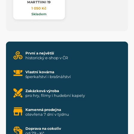
MARTTIINI 19
1 050 Kč
Skladem
První a největší
historický e-shop v ČR
Vlastní kovárna
šperkařství i brašnářství
Zakázková výroba
pro hry, filmy i hudební kapely
Kamenná prodejna
otevřena 7 dní v týdnu
Doprava na cokoliv
od 79,- Kč