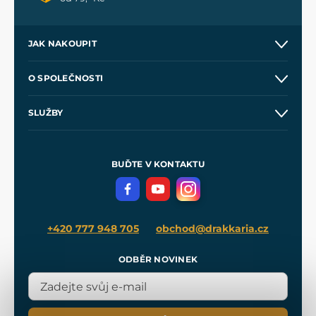
JAK NAKOUPIT
Kontakt a prodejny
O SPOLEČNOSTI
Obchodní podmínky
O nás
SLUŽBY
Velkoobchod
Naše dílny
Nákup na splátky
Zakázková výroba
Pro média
Meče pro Kingdom Come
BUĎTE V KONTAKTU
Volná místa
Filmový merch
Blog
+420 777 948 705
obchod@drakkaria.cz
ODBĚR NOVINEK