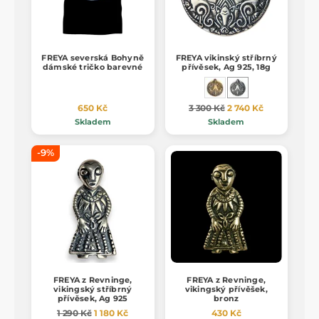
FREYA severská Bohyně
FREYA vikinský stříbrný
dámské tričko barevné
přívěsek, Ag 925, 18g
650 Kč
3 300 Kč
2 740 Kč
Skladem
Skladem
-9%
FREYA z Revninge,
FREYA z Revninge,
vikingský stříbrný
vikingský přívěšek,
přívěsek, Ag 925
bronz
1 290 Kč
1 180 Kč
430 Kč