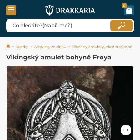
0
Šperky
Amulety ze zinku
Všechny amulety, vlastní výroba
Vikingský amulet bohyně Freya