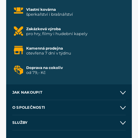
Vlastní kovárna
šperkařství i brašnářství
Zakázková výroba
pro hry, filmy i hudební kapely
Kamenná prodejna
otevřena 7 dní v týdnu
Doprava na cokoliv
od 79,- Kč
JAK NAKOUPIT
Kontakt a prodejny
O SPOLEČNOSTI
Obchodní podmínky
O nás
SLUŽBY
Velkoobchod
Naše dílny
Nákup na splátky
Zakázková výroba