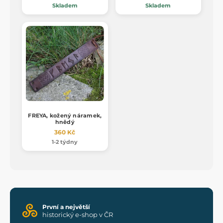
Skladem
Skladem
FREYA, kožený náramek,
hnědý
360 Kč
1-2 týdny
První a největší
historický e-shop v ČR