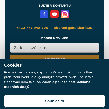
Pro média
Meče pro Kingdom Come
BUĎTE V KONTAKTU
Volná místa
Filmový merch
Blog
+420 777 948 705
obchod@drakkaria.cz
ODBĚR NOVINEK
ODEBÍRAT
Cookies
Používáme cookies, abychom Vám umožnili pohodlné
prohlížení webu a díky analýze provozu webu neustále
zlepšovali jeho funkce, výkon a použitelnost.
ochrana
osobních údajů
© Všechna práva vyhrazena. www.drakkaria.cz 2007-2026.
Powered by
Simplia.cz
, protected by reCAPTCHA.
Souhlasím