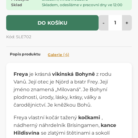
Sklad
Skladem, odesíláme v pracovní dny ve 12:00
-
+
DO KOŠÍKU
Kód: SLE702
Popis produktu
(4)
Galerie
Freya
je krásná
vikinská Bohyně
z rodu
Vanů. Její otec je Njörd a bratr Frey. Její
jméno znamená „Milovaná“. Je Bohyní
plodnosti, úrody, lásky, krásy, války a
čarodějnictví. Je kněžkou Bohů.
Freya vlastní kočár tažený
kočkami
,
nádherný náhrdelník Brísingamen,
kance
Hildisvína
se zlatými štětinami a sokolí