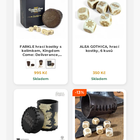
FARKLE hrací kostky s
ALEA GOTHICA, hrací
kelímkem, Kingdom
kostky, 6 kusů
Come: Deliverance,
oficiální merch
995 Kč
350 Kč
Skladem
Skladem
-13%