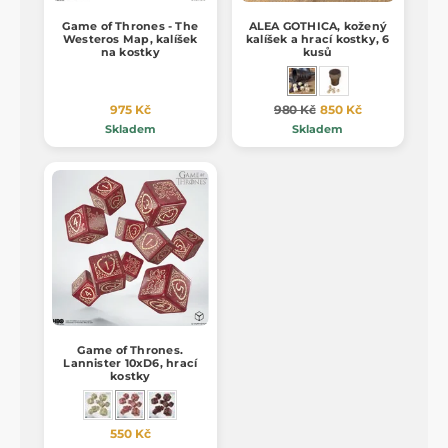
Game of Thrones - The
ALEA GOTHICA, kožený
Westeros Map, kalíšek
kalíšek a hrací kostky, 6
na kostky
kusů
975 Kč
980 Kč
850 Kč
Skladem
Skladem
Game of Thrones.
Lannister 10xD6, hrací
kostky
550 Kč