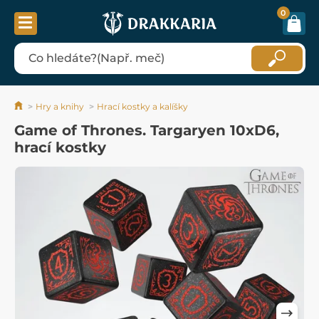
0
Hry a knihy
Hrací kostky a kalíšky
Game of Thrones. Targaryen 10xD6,
hrací kostky