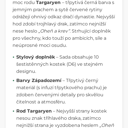
moc rodu
Targaryen
– třpytivá černá barva s
jemným prachem a sytě červené rytiny
odrážejí ohnivý odkaz dračí dynastie. Nejvyšší
hod zdobí trojhlavý drak, zatímco nejnižší
nese heslo
„Oheň a krev“
. Strhující doplněk
pro všechny, kdo touží po ambicích, síle a
neúprosné moci osudu.
Stylový doplněk
– Sada obsahuje 10
šestistěnných kostek (D6) ve stejném
designu.
Barvy Západozemí
– Třpytivý černý
materiál (s infuzí třpytkového prachu) je
zdoben červenými detaily pro skvělou
čitelnost a atmosféru.
Rod Targaryen
– Nejvyšší strany kostek
nesou znak tříhlavého draka, zatímco
nejnižší strana je vyzdobena heslem
„Oheň