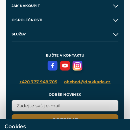
JAK NAKOUPIT
Kontakt a prodejny
O SPOLEČNOSTI
Obchodní podmínky
O nás
SLUŽBY
Velkoobchod
Naše dílny
Nákup na splátky
Zakázková výroba
Pro média
Meče pro Kingdom Come
BUĎTE V KONTAKTU
Volná místa
Filmový merch
Blog
+420 777 948 705
obchod@drakkaria.cz
ODBĚR NOVINEK
ODEBÍRAT
Cookies