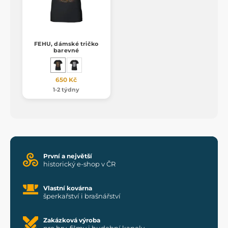
FEHU, dámské tričko
barevné
650 Kč
1-2 týdny
První a největší
historický e-shop v ČR
Vlastní kovárna
šperkařství i brašnářství
Zakázková výroba
pro hry, filmy i hudební kapely