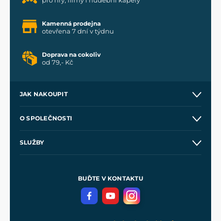
Kamenná prodejna
otevřena 7 dní v týdnu
Doprava na cokoliv
od 79,- Kč
JAK NAKOUPIT
Kontakt a prodejny
O SPOLEČNOSTI
Obchodní podmínky
O nás
SLUŽBY
Velkoobchod
Naše dílny
Nákup na splátky
Zakázková výroba
Pro média
Meče pro Kingdom Come
BUĎTE V KONTAKTU
Volná místa
Filmový merch
Blog