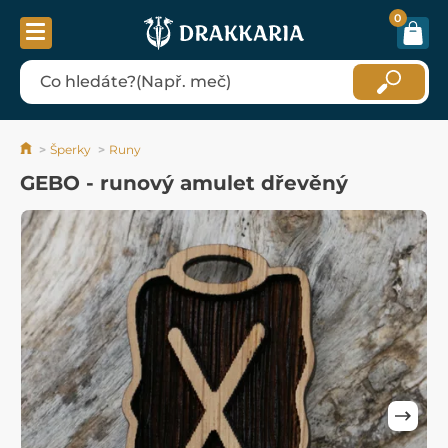
0
Šperky
Runy
GEBO - runový amulet dřevěný