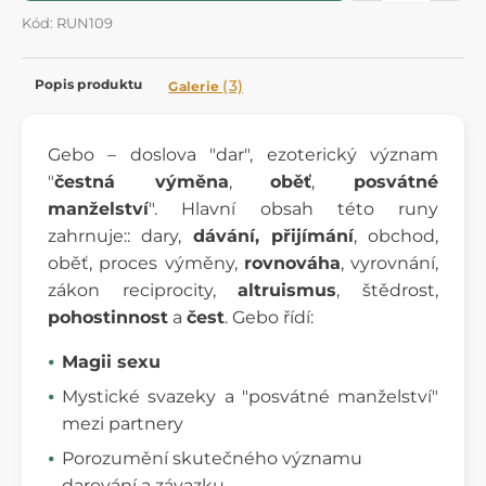
Kód: RUN109
Popis produktu
(3)
Galerie
Gebo – doslova "dar", ezoterický význam
"
čestná výměna
,
oběť
,
posvátné
manželství
". Hlavní obsah této runy
zahrnuje:: dary,
dávání, přijímání
, obchod,
oběť, proces výměny,
rovnováha
, vyrovnání,
zákon reciprocity,
altruismus
, štědrost,
pohostinnost
a
čest
. Gebo řídí:
Magii sexu
Mystické svazeky a "posvátné manželství"
mezi partnery
Porozumění skutečného významu
darování a závazku