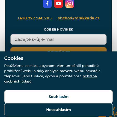
Filmový merch
Blog
+420 777 948 705
obchod@drakkaria.cz
ODBĚR NOVINEK
ODEBÍRAT
Cookies
Používáme cookies, abychom Vám umožnili pohodlné
prohlížení webu a díky analýze provozu webu neustále
zlepšovali jeho funkce, výkon a použitelnost.
ochrana
osobních údajů
© Všechna práva vyhrazena. www.drakkaria.cz 2007-2026.
Powered by
Simplia.cz
, protected by reCAPTCHA.
Souhlasím
Nesouhlasím