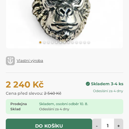
Vlastní výroba
2 240 Kč
Skladem 3-4 ks
Odeslání za 4 dny
Cena před slevou:
2 540 Kč
Prodejna
Skladem, osobní odběr 10. 8.
Sklad
Odeslání za 4 dny
-
+
DO KOŠÍKU