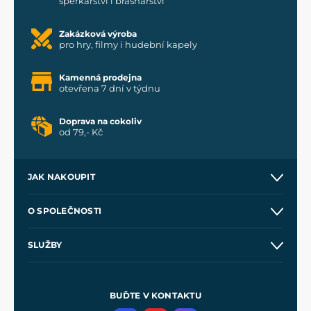
šperkařství i brašnářství
Zakázková výroba
pro hry, filmy i hudební kapely
Kamenná prodejna
otevřena 7 dní v týdnu
Doprava na cokoliv
od 79,- Kč
JAK NAKOUPIT
Kontakt a prodejny
O SPOLEČNOSTI
Obchodní podmínky
O nás
SLUŽBY
Velkoobchod
Naše dílny
Nákup na splátky
Zakázková výroba
Pro média
Meče pro Kingdom Come
BUĎTE V KONTAKTU
Volná místa