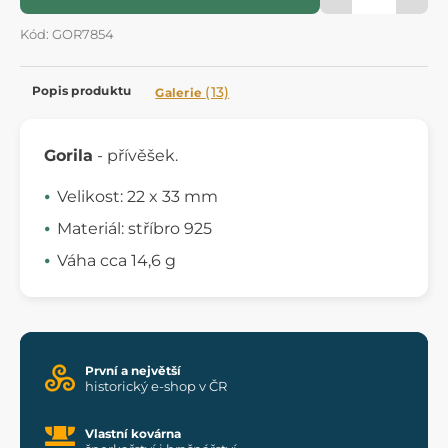
Kód: GOR7854
Popis produktu
(13)
Galerie
Gorila
- přívěšek.
Velikost: 22 x 33 mm
Materiál: stříbro 925
Váha cca 14,6 g
První a největší
historický e-shop v ČR
Vlastní kovárna