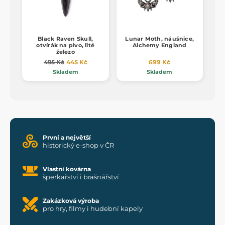
Black Raven Skull,
Lunar Moth, náušnice,
otvírák na pivo, lité
Alchemy England
železo
495 Kč
445 Kč
699 Kč
Skladem
Skladem
První a největší
historický e-shop v ČR
Vlastní kovárna
šperkařství i brašnářství
Zakázková výroba
pro hry, filmy i hudební kapely