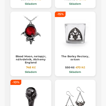
Skladem
Skladem
-15%
Blood Moon, netopýr,
The Borley Rectory,
náhrdelník, Alchemy
svícen
England
748 Kč
550 Kč
470 Kč
Skladem
Skladem
-10%