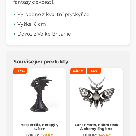
fantasy dekorací.
Vyrobeno z kvalitní pryskyřice
Výška: 6 cm
Dovoz z Velké Británie
Související produkty
-17%
Akce
-14%
Vespertilio, netopýr,
Lunar Moth, náhrdelník
svícen
Alchemy England
690 Kč
570 Kč
1 100 Kč
945 Kč