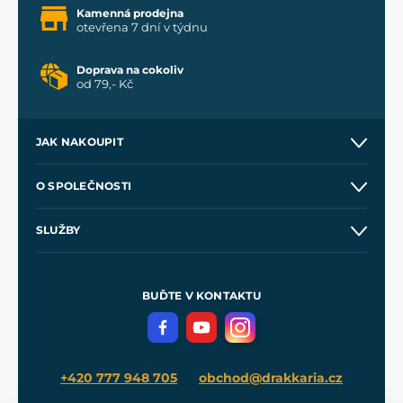
Kamenná prodejna
otevřena 7 dní v týdnu
Doprava na cokoliv
od 79,- Kč
JAK NAKOUPIT
Kontakt a prodejny
O SPOLEČNOSTI
Obchodní podmínky
O nás
SLUŽBY
Velkoobchod
Naše dílny
Nákup na splátky
Zakázková výroba
Pro média
Meče pro Kingdom Come
BUĎTE V KONTAKTU
Volná místa
Filmový merch
Blog
+420 777 948 705
obchod@drakkaria.cz