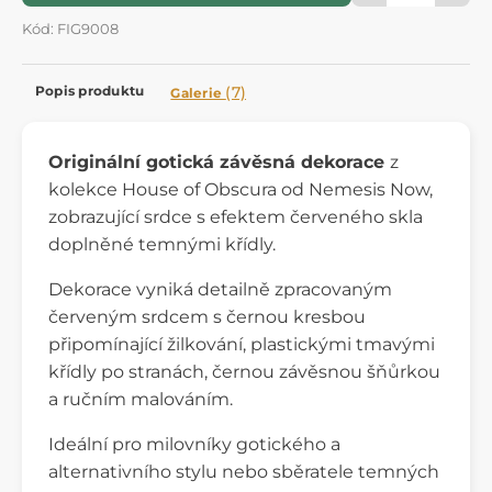
Kód: FIG9008
Popis produktu
(7)
Galerie
Originální gotická závěsná dekorace
z
kolekce House of Obscura od Nemesis Now,
zobrazující srdce s efektem červeného skla
doplněné temnými křídly.
Dekorace vyniká detailně zpracovaným
červeným srdcem s černou kresbou
připomínající žilkování, plastickými tmavými
křídly po stranách, černou závěsnou šňůrkou
a ručním malováním.
Ideální pro milovníky gotického a
alternativního stylu nebo sběratele temných