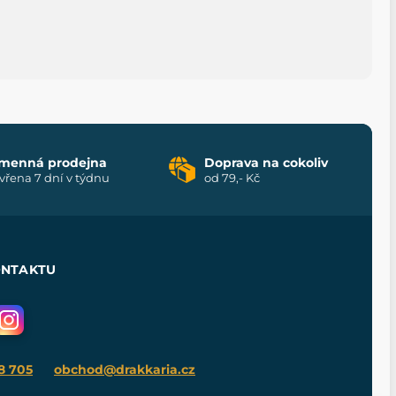
menná prodejna
Doprava na cokoliv
vřena 7 dní v týdnu
od 79,- Kč
ONTAKTU
8 705
obchod@drakkaria.cz