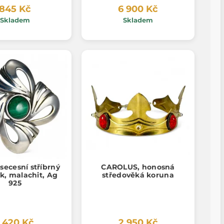
845 Kč
6 900 Kč
Skladem
Skladem
 secesní stříbrný
CAROLUS, honosná
k, malachit, Ag
středověká koruna
925
1 420 Kč
2 950 Kč