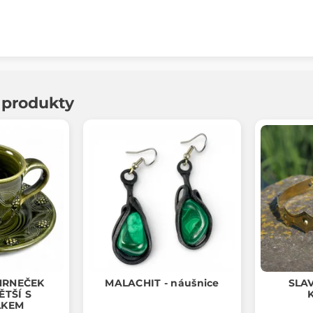
í produkty
HRNEČEK
MALACHIT - náušnice
SLA
ĚTŠÍ S
LKEM