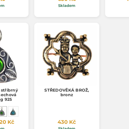
em
Skladem
stříbrný
STŘEDOVĚKÁ BROŽ,
mechová
bronz
Ag 925
20 Kč
430 Kč
em
Skladem