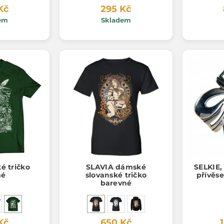
Kč
295 Kč
em
Skladem
ké tričko
SLAVIA dámské
SELKIE,
né
slovanské tričko
přívěse
barevné
Kč
650 Kč