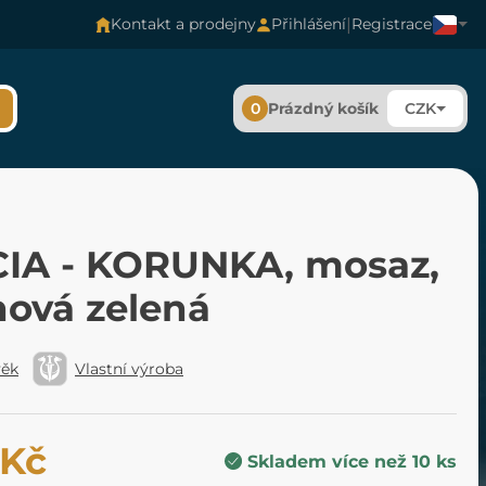
|
Kontakt a prodejny
Přihlášení
Registrace
0
Prázdný košík
CZK
IA - KORUNKA, mosaz,
ová zelená
věk
Vlastní výroba
 Kč
Skladem více než 10 ks