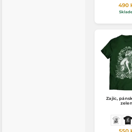
490 
Sklad
Zajíc, páns
zele
550 