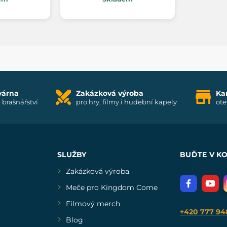
várna
Zakázková výroba
Ka
i brašnářství
pro hry, filmy i hudební kapely
ote
SLUŽBY
BUĎTE V K
Zakázková výroba
Meče pro Kingdom Come
Filmový merch
+420 777 94
Blog