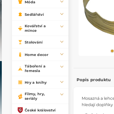
Móda
Sedlářství
Kovářství a
mince
Stolování
Home decor
Táboření a
řemesla
Popis produktu
Hry a knihy
Filmy, hry,
Mosazná a lehc
seriály
hledají doplňky
České království