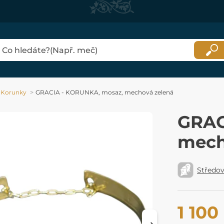
Korunky
GRACIA - KORUNKA, mosaz, mechová zelená
GRAC
mech
Středo
1 100