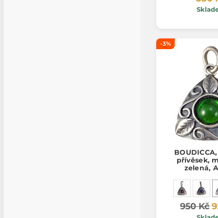
Sklad
-3%
BOUDICCA, 
přívěsek, 
zelená, 
950 Kč
9
Sklad