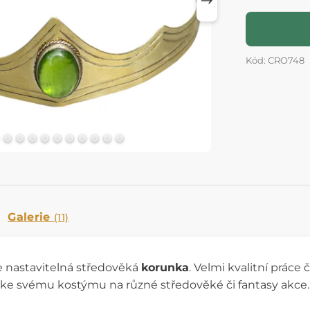
Kód: CRO748
Galerie
(11)
e nastavitelná středověká
korunka
. Velmi kvalitní práce 
 ke svému kostýmu na různé středověké či fantasy akce.