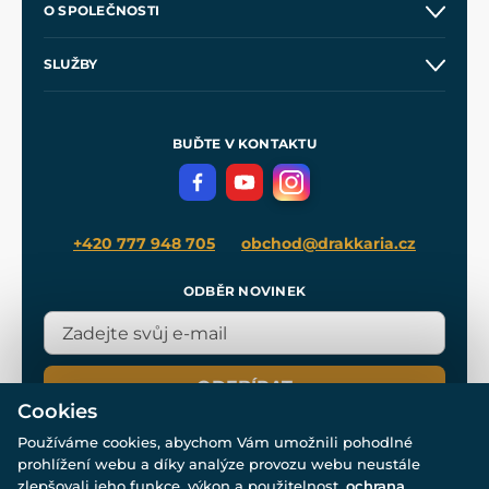
O SPOLEČNOSTI
Obchodní podmínky
O nás
SLUŽBY
Velkoobchod
Naše dílny
Nákup na splátky
Zakázková výroba
Pro média
Meče pro Kingdom Come
BUĎTE V KONTAKTU
Volná místa
Filmový merch
Blog
+420 777 948 705
obchod@drakkaria.cz
ODBĚR NOVINEK
ODEBÍRAT
Cookies
Používáme cookies, abychom Vám umožnili pohodlné
prohlížení webu a díky analýze provozu webu neustále
zlepšovali jeho funkce, výkon a použitelnost.
ochrana