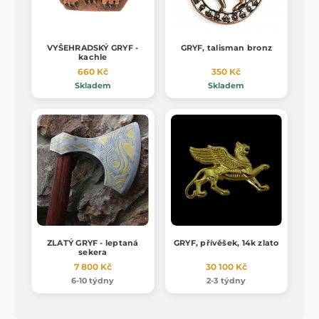
VYŠEHRADSKÝ GRYF -
GRYF, talisman bronz
kachle
660 Kč
350 Kč
Skladem
Skladem
ZLATÝ GRYF - leptaná
GRYF, přívěšek, 14k zlato
sekera
7 800 Kč
30 100 Kč
6-10 týdny
2-3 týdny