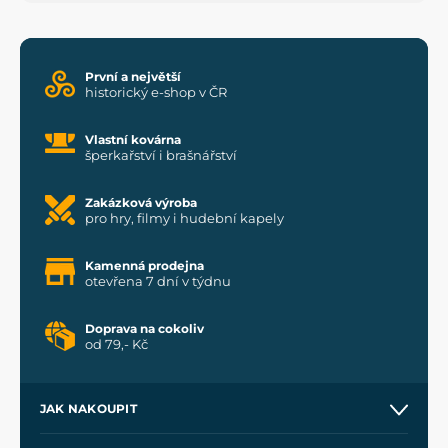
První a největší
historický e-shop v ČR
Vlastní kovárna
šperkařství i brašnářství
Zakázková výroba
pro hry, filmy i hudební kapely
Kamenná prodejna
otevřena 7 dní v týdnu
Doprava na cokoliv
od 79,- Kč
JAK NAKOUPIT
Kontakt a prodejny