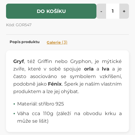
-
+
DO KOŠÍKU
Kód: GOR547
Popis produktu
(3)
Galerie
Gryf
, též Griffin nebo Gryphon, je mýtické
zvíře, které v sobě spojuje
orla
a
lva
a je
často asociováno se symbolem vzkříšení,
podobně jako
Fénix
. Šperk je naším vlastním
produktem a lze jej ohýbat.
Materiál: stříbro 925
Váha cca 110g (záleží na obvodu krku a
může se lišit)