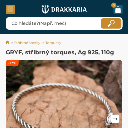
0
Stříbrné šperky
Torquesy
GRYF, stříbrný torques, Ag 925, 110g
-17%