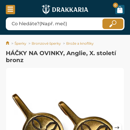
0
Šperky
Bronzové šperky
Brože a knoflíky
HÁČKY NA OVINKY, Anglie, X. století
bronz