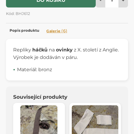
DO KOŠÍKU
Kód: BHJ612
Popis produktu
(6)
Galerie
Repliky
háčků
na
ovinky
z X. století z Anglie.
Výrobek je dodáván v páru.
Materiál: bronz
Související produkty