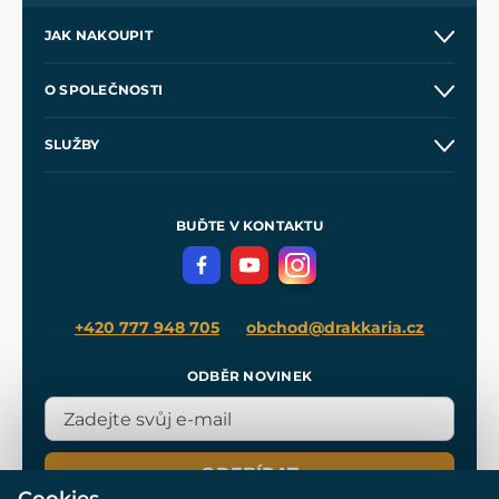
JAK NAKOUPIT
Kontakt a prodejny
O SPOLEČNOSTI
Obchodní podmínky
O nás
SLUŽBY
Velkoobchod
Naše dílny
Nákup na splátky
Zakázková výroba
Pro média
Meče pro Kingdom Come
BUĎTE V KONTAKTU
Volná místa
Filmový merch
Blog
+420 777 948 705
obchod@drakkaria.cz
ODBĚR NOVINEK
ODEBÍRAT