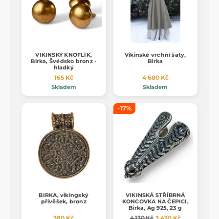
VIKINSKÝ KNOFLÍK,
Vikinské vrchní šaty,
Birka, Švédsko bronz -
Birka
hladký
165 Kč
4 680 Kč
Skladem
Skladem
-17%
BIRKA, vikingský
VIKINSKÁ STŘÍBRNÁ
přívěšek, bronz
KONCOVKA NA ČEPICI,
Birka, Ag 925, 23 g
380 Kč
4 130 Kč
3 430 Kč