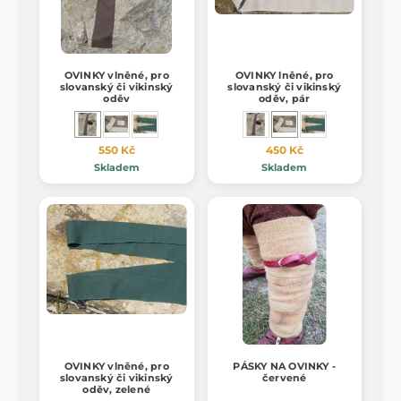
OVINKY vlněné, pro
OVINKY lněné, pro
slovanský či vikinský
slovanský či vikinský
oděv
oděv, pár
550 Kč
450 Kč
Skladem
Skladem
OVINKY vlněné, pro
PÁSKY NA OVINKY -
slovanský či vikinský
červené
oděv, zelené