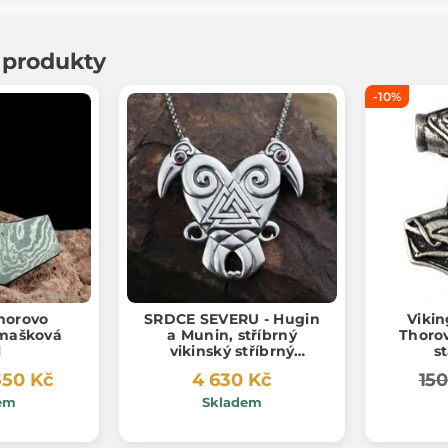
í produkty
-10%
horovo
SRDCE SEVERU - Hugin
Vikin
amašková
a Munin, stříbrný
Thorov
l
vikinský stříbrný
s
náhrdelník, Ag 925, 24g
550 Kč
4 630 Kč
150
em
Skladem