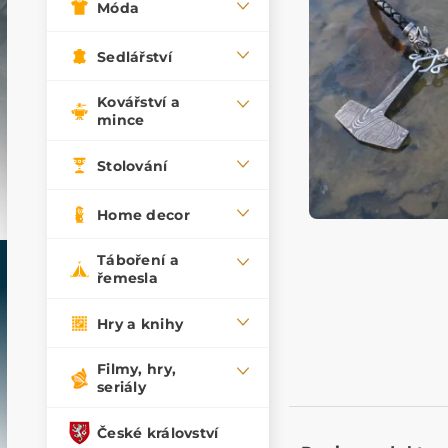
Móda
Sedlářství
Kovářství a
mince
Stolování
Home decor
Táboření a
řemesla
Hry a knihy
Filmy, hry,
seriály
České království