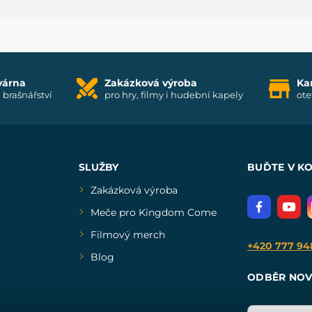
várna
Zakázková výroba
Ka
i brašnářství
pro hry, filmy i hudební kapely
ote
SLUŽBY
BUĎTE V K
Zakázková výroba
Meče pro Kingdom Come
Filmový merch
+420 777 94
Blog
ODBĚR NOV