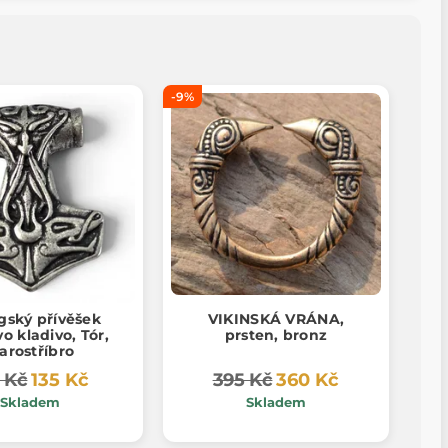
-9%
gský přívěšek
VIKINSKÁ VRÁNA,
o kladivo, Tór,
prsten, bronz
tarostříbro
 Kč
135 Kč
395 Kč
360 Kč
Skladem
Skladem