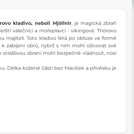
rovo kladivo, neboli Mjöllnir
, je magická zbraň
rští válečníci a mořeplavci - vikingové. Thórovo
mu majiteli. Toto kladivo létá po obloze ve formě
 k zabíjení obrů, nýbrž s ním mohl oživovat své
o strašlivou zbraní mohl bezpečně vládnout,
nos
í
vu. Délka kožené části bez hlaviček a přívěsku je