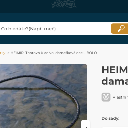
rky
HEIMIR, Thorovo Kladivo, damašková ocel - BOLO
HEIMI
dama
Vlastní
Do sady: