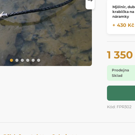
Mjölnir, du
krabička na
náramky
+ 430 Kč
1 350
Prodejna
Sklad
Kód: FPR302