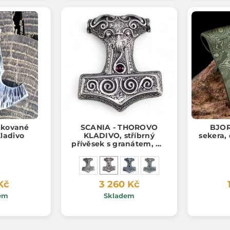
 kované
SCANIA - THOROVO
BJOR
ladivo
KLADIVO, stříbrný
sekera,
přívěsek s granátem, Ag
925
Kč
3 260 Kč
em
Skladem