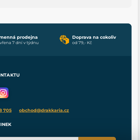
menná prodejna
Doprava na cokoliv
vřena 7 dní v týdnu
od 79,- Kč
ONTAKTU
8 705
obchod@drakkaria.cz
INEK