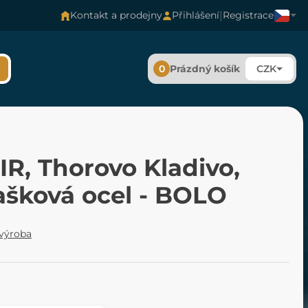
|
Kontakt a prodejny
Přihlášení
Registrace
0
Prázdný košík
CZK
R, Thorovo Kladivo,
šková ocel - BOLO
 výroba