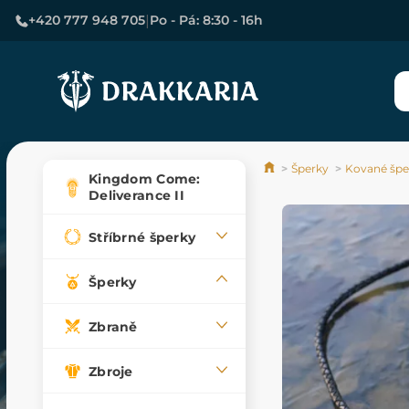
|
+420 777 948 705
Po - Pá: 8:30 - 16h
Šperky
Kované špe
Kingdom Come:
Deliverance II
Stříbrné šperky
Šperky
Zbraně
Zbroje