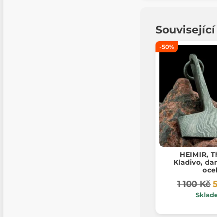
Souvisejíc
-50%
HEIMIR, T
Kladivo, d
oce
1 100 Kč
Sklad