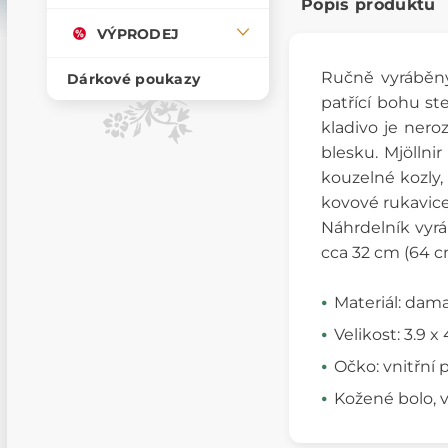
Popis produktu
VÝPRODEJ
Ručně vyrábě
Dárkové poukazy
patřící bohu st
kladivo je nero
blesku. Mjölln
kouzelné kozly,
kovové rukavice
Náhrdelník vyrá
cca 32 cm (64 c
Materiál: dam
Velikost: 3.9 
Očko: vnitřní
Kožené bolo, vl