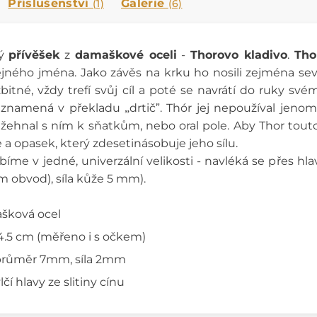
Příslušenství
Galerie
(1)
(6)
ný
přívěšek
z
damaškové oceli
-
Thorovo kladivo
.
Tho
ejného jména.
Jako závěs na krku ho nosili zejména seve
zbitné, vždy trefí svůj cíl a poté se navrátí do ruky své
ir znamená v překladu
drtič”.
Thór jej nepoužíval jenom
„
 žehnal s ním k sňatkům, nebo oral pole. Aby Thor tout
 a opasek, který zdesetinásobuje jeho sílu.
bíme v jedné, univerzální velikosti - navléká se přes hla
m obvod), síla kůže 5 mm).
ašková ocel
x 4.5 cm (měřeno i s očkem)
 průměr 7mm, síla 2mm
čí hlavy ze slitiny cínu