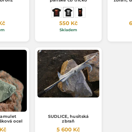
 bronz
pánské čb tričko
zbraň, d
Kč
550 Kč
6
em
Skladem
amulet
SUDLICE, husitská
šková ocel
zbraň
 Kč
5 600 Kč