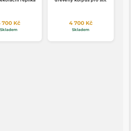
ekorační replika
dřevěný korpus pro štít
 700 Kč
4 700 Kč
Skladem
Skladem