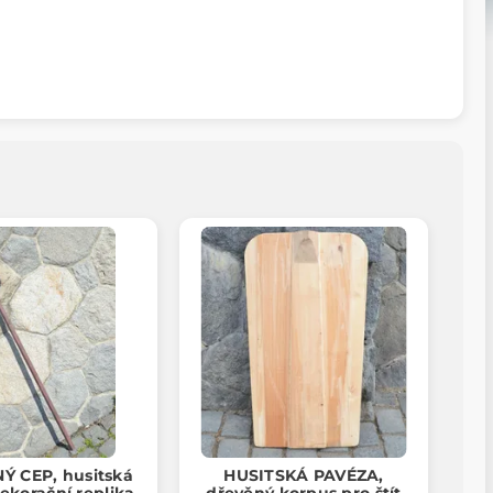
 CEP, husitská
HUSITSKÁ PAVÉZA,