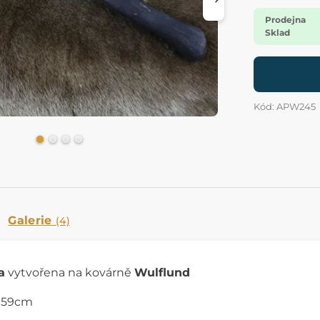
Prodejna
Sklad
Kód: APW245
Galerie
(4)
a
vytvořena na kovárně
Wulflund
a 59cm