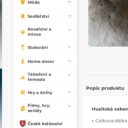
Móda
Sedlářství
Kovářství a
mince
Stolování
Home decor
Táboření a
řemesla
Popis produktu
Hry a knihy
Filmy, hry,
Husitská seker
seriály
Celková délk
České království