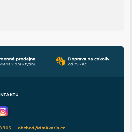
menná prodejna
Doprava na cokoliv
vřena 7 dní v týdnu
od 79,- Kč
ONTAKTU
8 705
obchod@drakkaria.cz