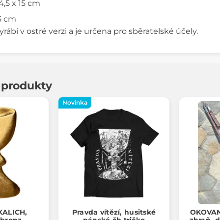
4,5 x 15 cm
15 cm
yrábí v ostré verzi a je určena pro sběratelské účely.
í produkty
Novinka
KALICH,
Pravda vítězí, husitské
OKOVANÝ