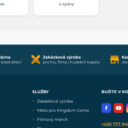
em
4 týdny
várna
Zakázková výroba
Ka
i brašnářství
pro hry, filmy i hudební kapely
ote
SLUŽBY
BUĎTE V K
Zakázková výroba
Meče pro Kingdom Come
Filmový merch
+420 777 94