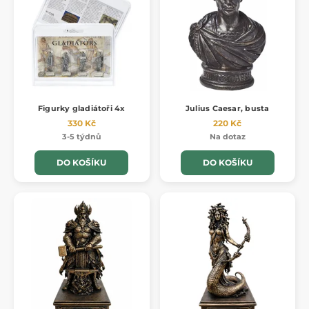
Figurky gladiátoři 4x
Julius Caesar, busta
330 Kč
220 Kč
3-5 týdnů
Na dotaz
DO KOŠÍKU
DO KOŠÍKU