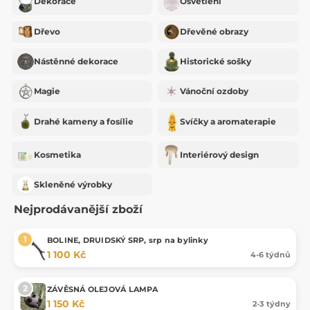
Dekorace
Osvětlení
Dřevo
Dřevěné obrazy
Nástěnné dekorace
Historické sošky
Magie
Vánoční ozdoby
Drahé kameny a fosílie
Svíčky a aromaterapie
Kosmetika
Interiérový design
Skleněné výrobky
Nejprodávanější zboží
BOLINE, DRUIDSKÝ SRP, srp na bylinky
1 100 Kč
4-6 týdnů
ZÁVĚSNÁ OLEJOVÁ LAMPA
1 150 Kč
2-3 týdny