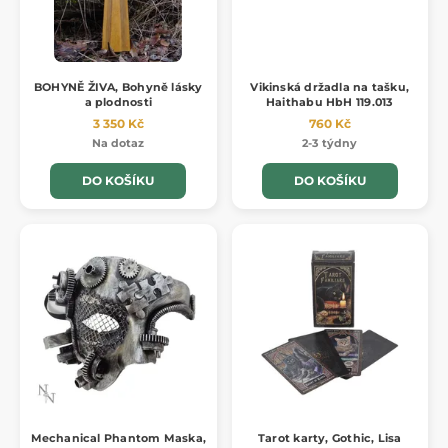
BOHYNĚ ŽIVA, Bohyně lásky
Vikinská držadla na tašku,
a plodnosti
Haithabu HbH 119.013
3 350 Kč
760 Kč
Na dotaz
2-3 týdny
DO KOŠÍKU
DO KOŠÍKU
Mechanical Phantom Maska,
Tarot karty, Gothic, Lisa