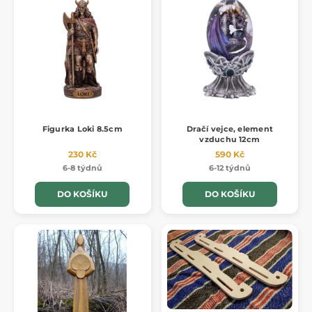
Figurka Loki 8.5cm
Dračí vejce, element
vzduchu 12cm
230 Kč
590 Kč
6-8 týdnů
6-12 týdnů
DO KOŠÍKU
DO KOŠÍKU