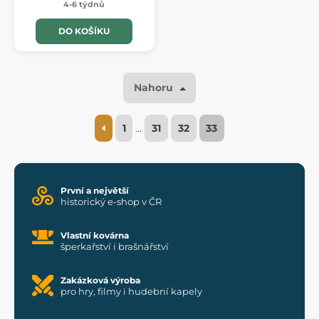
4-6 týdnů
DO KOŠÍKU
Nahoru
1
…
31
32
33
První a největší
historický e-shop v ČR
Vlastní kovárna
šperkařství i brašnářství
Zakázková výroba
pro hry, filmy i hudební kapely