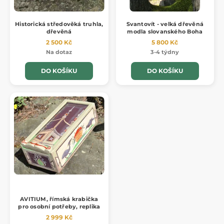
Historická středověká truhla,
Svantovít - velká dřevěná
dřevěná
modla slovanského Boha
2 500 Kč
5 800 Kč
Na dotaz
3-4 týdny
DO KOŠÍKU
DO KOŠÍKU
AVITIUM, římská krabička
pro osobní potřeby, replika
2 999 Kč