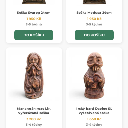
Soška Svarog 24cm
Soška Medusa 24cm
1 950 Kč
1 950 Kč
3-5 týdnů
3-5 týdnů
DO KOŠÍKU
DO KOŠÍKU
Manannán mac Lir,
Irský bard Daoine Sí,
vyřezávaná soška
vyřezávaná soška
3 200 Kč
1 650 Kč
3-4 týdny
3-4 týdny