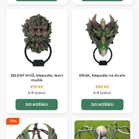
ZELENÝ MUŽ, klepadlo, lesní
DRAK, klepadlo na dveře
mužík
970 Kč
990 Kč
6-8 týdnů
6-8 týdnů
DO KOŠÍKU
DO KOŠÍKU
-11%