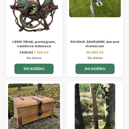
LESNÍ DRAK, pentagram,
PAVOUK ZAHRADNÍ, kované
nástěnná dekorace
monstrum
1 625 Kč
1 450 Kč
36 000 Kč
Na dotaz
Na dotaz
DO KOŠÍKU
DO KOŠÍKU