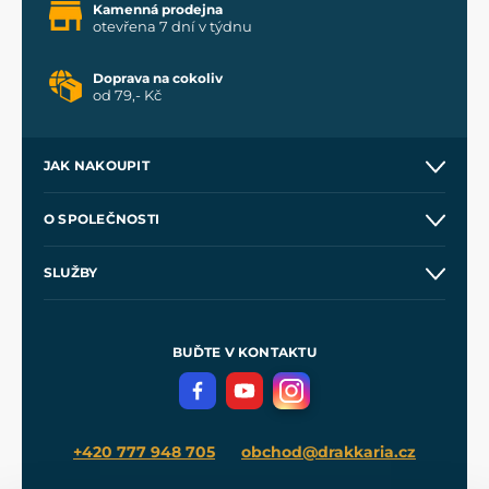
Kamenná prodejna
otevřena 7 dní v týdnu
Doprava na cokoliv
od 79,- Kč
JAK NAKOUPIT
Kontakt a prodejny
O SPOLEČNOSTI
Obchodní podmínky
O nás
SLUŽBY
Velkoobchod
Naše dílny
Nákup na splátky
Zakázková výroba
Pro média
Meče pro Kingdom Come
BUĎTE V KONTAKTU
Volná místa
Filmový merch
Blog
+420 777 948 705
obchod@drakkaria.cz