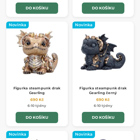
DO KOŠÍKU
DO KOŠÍKU
Novinka
Novinka
Figurka steampunk drak
Figurka steampunk drak
Gearling
Gearling černý
690 Kč
690 Kč
6-10 týdny
6-10 týdny
DO KOŠÍKU
DO KOŠÍKU
Novinka
Novinka