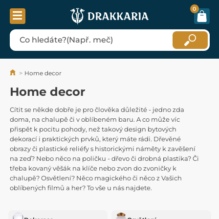
0
Home decor
Home decor
Cítit se někde dobře je pro člověka důležité - jedno zda
doma, na chalupě či v oblíbeném baru. A co může víc
přispět k pocitu pohody, než takový design bytových
dekorací i praktických prvků, který máte rádi. Dřevěné
obrazy či plastické reliéfy s historickými náměty k zavěšení
na zeď? Nebo něco na poličku - dřevo či drobná plastika? Či
třeba kovaný věšák na klíče nebo zvon do zvoničky k
chalupě? Osvětlení? Něco magického či něco z Vašich
oblíbených filmů a her? To vše u nás najdete.