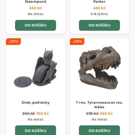
Steampunk
Parker
650 Kč
450 Kč
Na dotaz
6-8 týdnů
DO KOŠÍKU
DO KOŠÍKU
-20%
-29%
Drak, podtácky
T-rex, Tyrannosaurus rex,
lebka
990 Kč
790 Kč
970 Kč
690 Kč
Na dotaz
Na dotaz
DO KOŠÍKU
DO KOŠÍKU