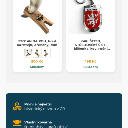
STOJAN NA ROH, hrad
KARLŠTEJN,
Karlštejn, dřevěný, dub
STŘEDOVĚKÝ ŠTÍT,
klíčenka, kov, ruční
práce
500 Kč
198 Kč
Skladem
Skladem
První a největší
historický e-shop v ČR
Vlastní kovárna
šperkařství i brašnářství