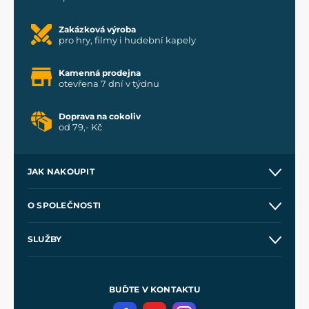
Zakázková výroba
pro hry, filmy i hudební kapely
Kamenná prodejna
otevřena 7 dní v týdnu
Doprava na cokoliv
od 79,- Kč
JAK NAKOUPIT
Kontakt a prodejny
O SPOLEČNOSTI
Obchodní podmínky
O nás
SLUŽBY
Velkoobchod
Naše dílny
Nákup na splátky
Zakázková výroba
Pro média
Meče pro Kingdom Come
BUĎTE V KONTAKTU
Volná místa
Filmový merch