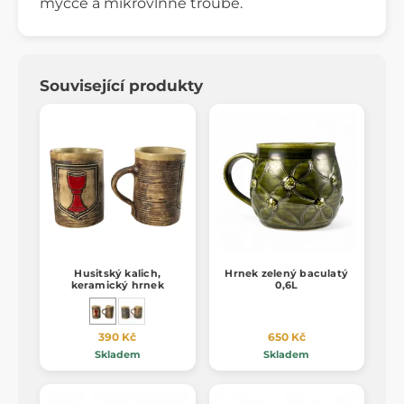
myčce a mikrovlnné troubě.
Související produkty
Husitský kalich,
Hrnek zelený baculatý
keramický hrnek
0,6L
390 Kč
650 Kč
Skladem
Skladem