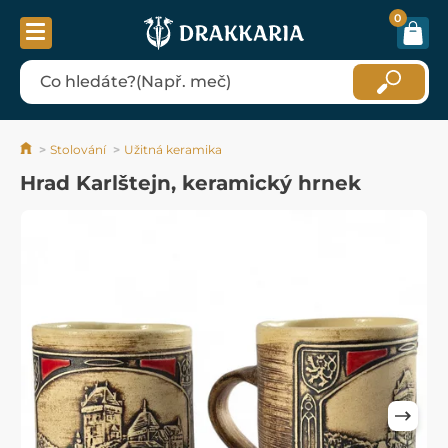
0
Stolování
Užitná keramika
Hrad Karlštejn, keramický hrnek