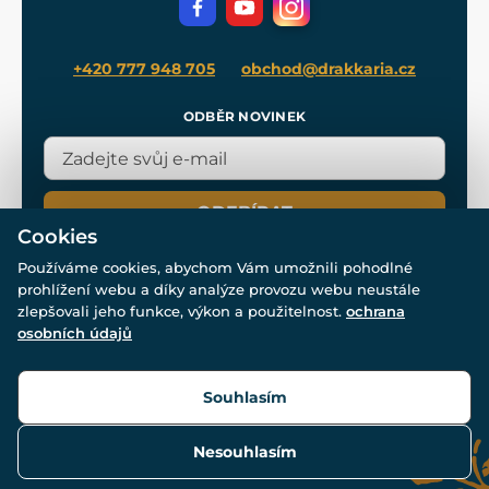
Blog
+420 777 948 705
obchod@drakkaria.cz
ODBĚR NOVINEK
ODEBÍRAT
Cookies
Používáme cookies, abychom Vám umožnili pohodlné
prohlížení webu a díky analýze provozu webu neustále
zlepšovali jeho funkce, výkon a použitelnost.
ochrana
osobních údajů
© Všechna práva vyhrazena. www.drakkaria.cz 2007-2026.
Powered by
Simplia.cz
, protected by reCAPTCHA.
Souhlasím
Nesouhlasím