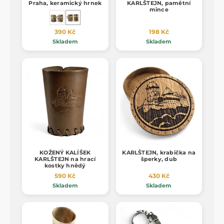
Praha, keramický hrnek
KARLŠTEJN, pamětní
mince
390 Kč
198 Kč
Skladem
Skladem
KOŽENÝ KALÍŠEK
KARLŠTEJN, krabička na
KARLŠTEJN na hrací
šperky, dub
kostky hnědý
590 Kč
430 Kč
Skladem
Skladem