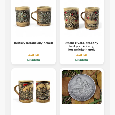
Keltský keramický hrnek
Strom života, stočený
had pod kořeny,
keramický hrnek
330 Kč
330 Kč
Skladem
Skladem