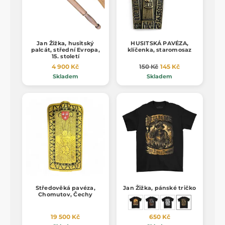
Jan Žižka, husitský
HUSITSKÁ PAVÉZA,
palcát, střední Evropa,
klíčenka, staromosaz
15. století
4 900 Kč
150 Kč
145 Kč
Skladem
Skladem
Středověká pavéza,
Jan Žižka, pánské tričko
Chomutov, Čechy
19 500 Kč
650 Kč