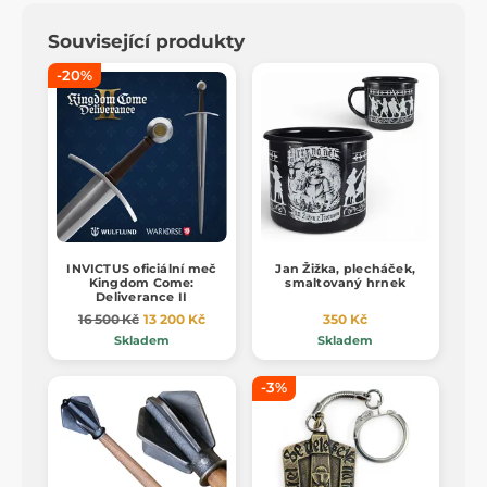
Související produkty
-20%
INVICTUS oficiální meč
Jan Žižka, plecháček,
Kingdom Come:
smaltovaný hrnek
Deliverance II
16 500 Kč
13 200 Kč
350 Kč
Skladem
Skladem
-3%