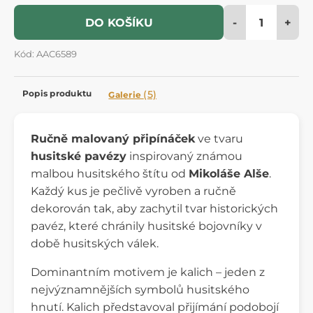
-
+
DO KOŠÍKU
Kód: AAC6589
Popis produktu
(5)
Galerie
Ručně malovaný připínáček
ve tvaru
husitské pavézy
inspirovaný známou
malbou husitského štítu od
Mikoláše Alše
.
Každý kus je pečlivě vyroben a ručně
dekorován tak, aby zachytil tvar historických
pavéz, které chránily husitské bojovníky v
době husitských válek.
Dominantním motivem je kalich – jeden z
nejvýznamnějších symbolů husitského
hnutí. Kalich představoval přijímání podobojí