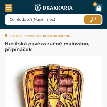
0
Šperky
Středověké poutnické odznaky
Husitská pavéza ručně malováno,
připínáček