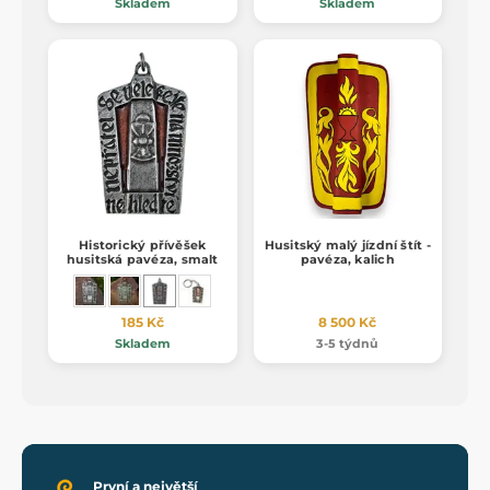
Skladem
Skladem
Historický přívěšek
Husitský malý jízdní štít -
husitská pavéza, smalt
pavéza, kalich
185 Kč
8 500 Kč
Skladem
3-5 týdnů
První a největší