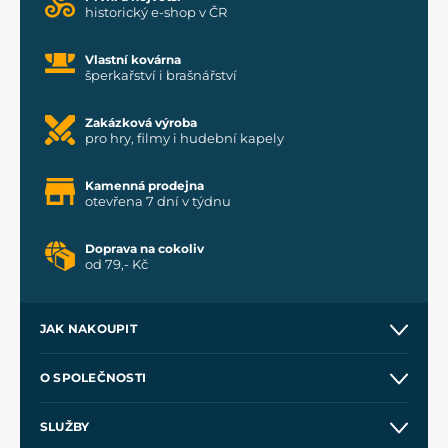
historický e-shop v ČR
Vlastní kovárna
šperkařství i brašnářství
Zakázková výroba
pro hry, filmy i hudební kapely
Kamenná prodejna
otevřena 7 dní v týdnu
Doprava na cokoliv
od 79,- Kč
JAK NAKOUPIT
Kontakt a prodejny
O SPOLEČNOSTI
Obchodní podmínky
O nás
SLUŽBY
Velkoobchod
Naše dílny