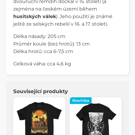
dvouruční řemdih dočkal v 15. století (a
zejména na českém území během
husitských válek
). Jeho použití je známé
ještě ze selských rebelií v 16. a 17. století.
Délka násady: 205 cm
Průměr koule (bez hrotů): 13 cm
Délka hrotů: cca 6-7,5 cm
Celková váha: cca 4,6 kg
Související produkty
Novinka