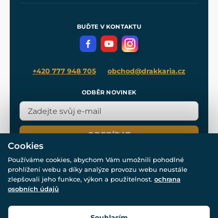
Naše dílny
Nákup na splátky
Zakázková výroba
Pro média
Meče pro Kingdom Come
BUĎTE V KONTAKTU
Volná místa
Filmový merch
Blog
+420 777 948 705
obchod@drakkaria.cz
ODBĚR NOVINEK
ODEBÍRAT
Cookies
Používáme cookies, abychom Vám umožnili pohodlné
prohlížení webu a díky analýze provozu webu neustále
zlepšovali jeho funkce, výkon a použitelnost.
ochrana
osobních údajů
© Všechna práva vyhrazena. www.drakkaria.cz 2007-2026.
Powered by
Simplia.cz
, protected by reCAPTCHA.
Souhlasím