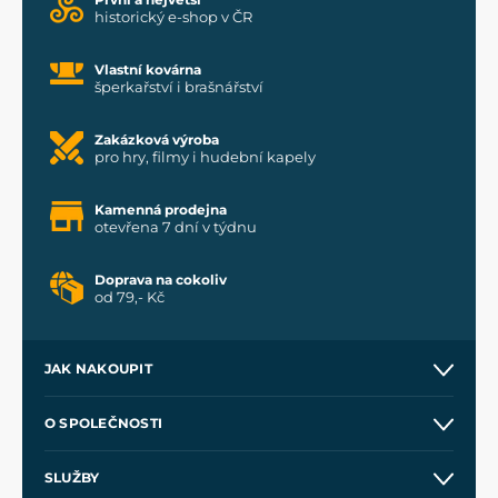
historický e-shop v ČR
Vlastní kovárna
šperkařství i brašnářství
Zakázková výroba
pro hry, filmy i hudební kapely
Kamenná prodejna
otevřena 7 dní v týdnu
Doprava na cokoliv
od 79,- Kč
JAK NAKOUPIT
Kontakt a prodejny
O SPOLEČNOSTI
Obchodní podmínky
O nás
SLUŽBY
Velkoobchod