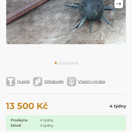
Husité
Středověk
Vlastní výroba
13 500 Kč
4 týdny
Prodejna
4 týdny
Sklad
4 týdny