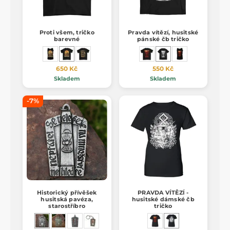
Proti všem, tričko
Pravda vítězí, husitské
barevné
pánské čb tričko
650 Kč
550 Kč
Skladem
Skladem
-7%
Historický přívěšek
PRAVDA VÍTĚZÍ -
husitská pavéza,
husitské dámské čb
starostříbro
tričko