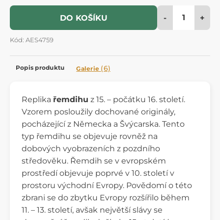
-
+
DO KOŠÍKU
Kód: AES4759
Popis produktu
(6)
Galerie
Replika
řemdihu
z 15. – počátku 16. století.
Vzorem posloužily dochované originály,
pocházející z Německa a Švýcarska. Tento
typ řemdihu se objevuje rovněž na
dobových vyobrazeních z pozdního
středověku. Řemdih se v evropském
prostředí objevuje poprvé v 10. století v
prostoru východní Evropy. Povědomí o této
zbrani se do zbytku Evropy rozšířilo během
11. – 13. století, avšak největší slávy se