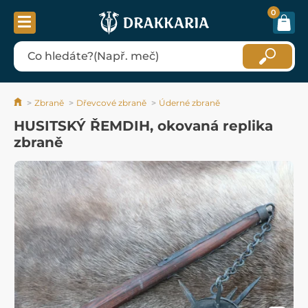
0
Zbraně
Dřevcové zbraně
Úderné zbraně
HUSITSKÝ ŘEMDIH, okovaná replika
zbraně