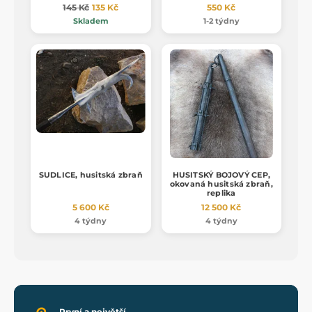
145 Kč
135 Kč
550 Kč
Skladem
1-2 týdny
SUDLICE, husitská zbraň
HUSITSKÝ BOJOVÝ CEP,
okovaná husitská zbraň,
replika
5 600 Kč
12 500 Kč
4 týdny
4 týdny
První a největší