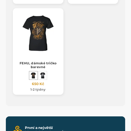
FEHU, dámské tričko
barevné
650 Kč
1-2 týdny
První a největší