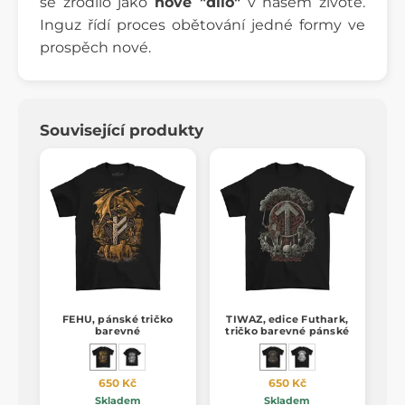
se zrodilo jako
nové "dílo"
v našem životě.
Inguz řídí proces obětování jedné formy ve
prospěch nové.
Související produkty
FEHU, pánské tričko
TIWAZ, edice Futhark,
barevné
tričko barevné pánské
650 Kč
650 Kč
Skladem
Skladem