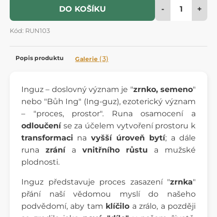
-
+
DO KOŠÍKU
Kód: RUN103
Popis produktu
(3)
Galerie
Inguz – doslovný význam je "
zrnko, semeno
"
nebo "Bůh Ing" (Ing-guz), ezoterický význam
– "proces, prostor". Runa osamocení a
odloučení
se za účelem vytvoření prostoru k
transformaci
na
vyšší úroveň bytí
; a dále
runa
zrání
a
vnitřního růstu
a mužské
plodnosti.
Inguz představuje proces zasazení "
zrnka
"
přání naší vědomou myslí do našeho
podvědomí, aby tam
klíčilo
a zrálo, a později