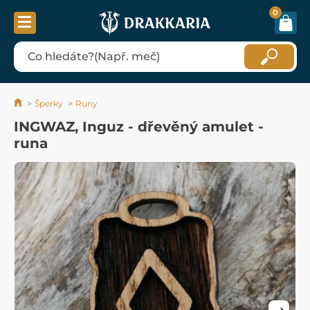
0
Šperky
Runy
INGWAZ, Inguz - dřevěný amulet -
runa