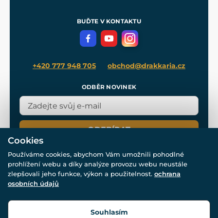
Nákup na splátky
Zakázková výroba
Pro média
Meče pro Kingdom Come
BUĎTE V KONTAKTU
Volná místa
Filmový merch
Blog
+420 777 948 705
obchod@drakkaria.cz
ODBĚR NOVINEK
ODEBÍRAT
Cookies
Používáme cookies, abychom Vám umožnili pohodlné
prohlížení webu a díky analýze provozu webu neustále
zlepšovali jeho funkce, výkon a použitelnost.
ochrana
osobních údajů
© Všechna práva vyhrazena. www.drakkaria.cz 2007-2026.
Powered by
Simplia.cz
, protected by reCAPTCHA.
Souhlasím