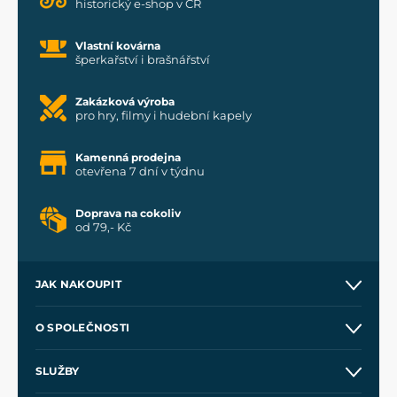
historický e-shop v ČR
Vlastní kovárna
šperkařství i brašnářství
Zakázková výroba
pro hry, filmy i hudební kapely
Kamenná prodejna
otevřena 7 dní v týdnu
Doprava na cokoliv
od 79,- Kč
JAK NAKOUPIT
Kontakt a prodejny
O SPOLEČNOSTI
Obchodní podmínky
O nás
SLUŽBY
Velkoobchod
Naše dílny