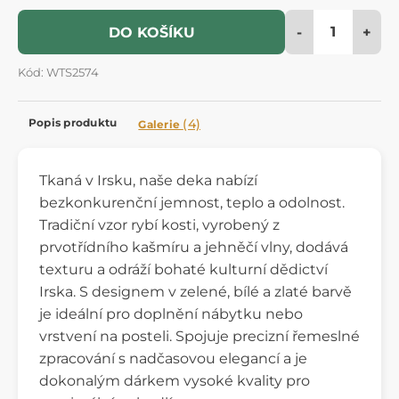
-
+
DO KOŠÍKU
Kód: WTS2574
Popis produktu
(4)
Galerie
Tkaná v Irsku, naše deka nabízí
bezkonkurenční jemnost, teplo a odolnost.
Tradiční vzor rybí kosti, vyrobený z
prvotřídního kašmíru a jehněčí vlny, dodává
texturu a odráží bohaté kulturní dědictví
Irska. S designem v zelené, bílé a zlaté barvě
je ideální pro doplnění nábytku nebo
vrstvení na posteli. Spojuje precizní řemeslné
zpracování s nadčasovou elegancí a je
dokonalým dárkem vysoké kvality pro