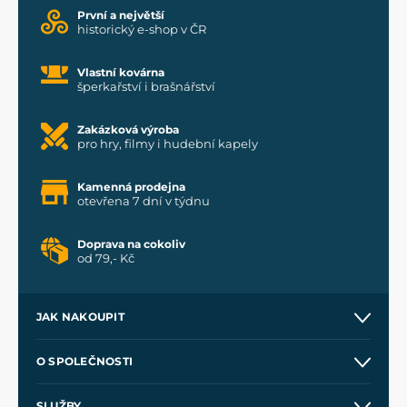
První a největší
historický e-shop v ČR
Vlastní kovárna
šperkařství i brašnářství
Zakázková výroba
pro hry, filmy i hudební kapely
Kamenná prodejna
otevřena 7 dní v týdnu
Doprava na cokoliv
od 79,- Kč
JAK NAKOUPIT
Kontakt a prodejny
O SPOLEČNOSTI
Obchodní podmínky
O nás
SLUŽBY
Velkoobchod