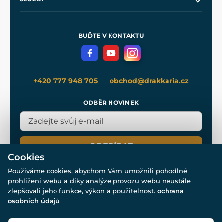
Naše dílny
Nákup na splátky
Zakázková výroba
Pro média
Meče pro Kingdom Come
BUĎTE V KONTAKTU
Volná místa
Filmový merch
Blog
+420 777 948 705
obchod@drakkaria.cz
ODBĚR NOVINEK
ODEBÍRAT
Cookies
Používáme cookies, abychom Vám umožnili pohodlné
prohlížení webu a díky analýze provozu webu neustále
zlepšovali jeho funkce, výkon a použitelnost.
ochrana
osobních údajů
© Všechna práva vyhrazena. www.drakkaria.cz 2007-2026.
Powered by
Simplia.cz
, protected by reCAPTCHA.