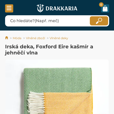
0
Móda
Vlněné zboží
Vlněné deky
Irská deka, Foxford Eire kašmír a
jehněčí vlna