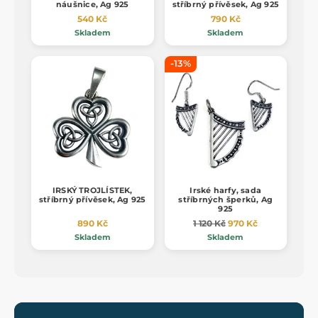
náušnice, Ag 925
stříbrný přívěsek, Ag 925
540 Kč
790 Kč
Skladem
Skladem
-13%
IRSKÝ TROJLÍSTEK,
Irské harfy, sada
stříbrný přívěsek, Ag 925
stříbrných šperků, Ag
925
890 Kč
1 120 Kč
970 Kč
Skladem
Skladem