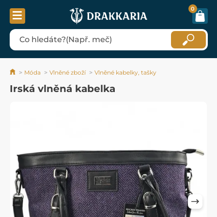
0
Móda
Vlněné zboží
Vlněné kabelky, tašky
Irská vlněná kabelka