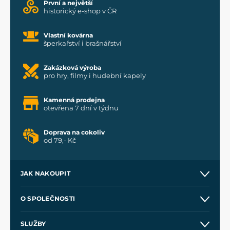
První a největší
historický e-shop v ČR
Vlastní kovárna
šperkařství i brašnářství
Zakázková výroba
pro hry, filmy i hudební kapely
Kamenná prodejna
otevřena 7 dní v týdnu
Doprava na cokoliv
od 79,- Kč
JAK NAKOUPIT
Kontakt a prodejny
O SPOLEČNOSTI
Obchodní podmínky
O nás
SLUŽBY
Velkoobchod