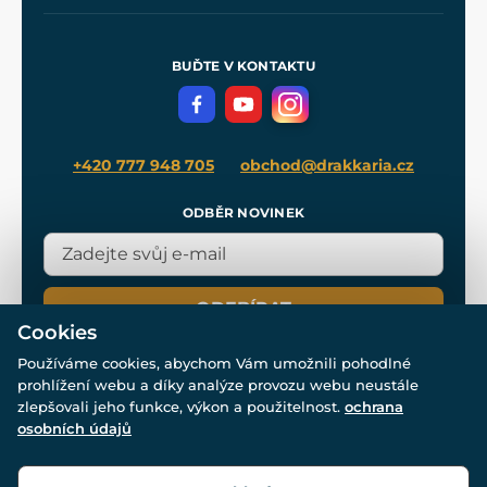
Naše dílny
Nákup na splátky
Zakázková výroba
Pro média
Meče pro Kingdom Come
BUĎTE V KONTAKTU
Volná místa
Filmový merch
Blog
+420 777 948 705
obchod@drakkaria.cz
ODBĚR NOVINEK
ODEBÍRAT
Cookies
Používáme cookies, abychom Vám umožnili pohodlné
prohlížení webu a díky analýze provozu webu neustále
zlepšovali jeho funkce, výkon a použitelnost.
ochrana
osobních údajů
© Všechna práva vyhrazena. www.drakkaria.cz 2007-2026.
Powered by
Simplia.cz
, protected by reCAPTCHA.