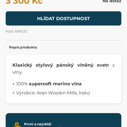
3 300 Kč
Na dotaz
HLÍDAT DOSTUPNOST
Kód: ARN25
Popis produktu
Klasický stylový pánský vlněný svetr
z
vlny.
100%
supersoft merino vlna
Výrobce: Aran Woolen Mills, Irsko
První a největší