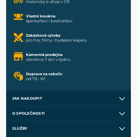
historický e-shop v ČR
Vlastní kovárna
šperkařství i brašnářství
Zakázková výroba
pro hry, filmy i hudební kapely
Kamenná prodejna
otevřena 7 dní v týdnu
Doprava na cokoliv
od 79,- Kč
JAK NAKOUPIT
Kontakt a prodejny
O SPOLEČNOSTI
Obchodní podmínky
O nás
SLUŽBY
Velkoobchod
Naše dílny