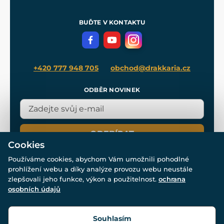
Nákup na splátky
Zakázková výroba
Pro média
Meče pro Kingdom Come
BUĎTE V KONTAKTU
Volná místa
Filmový merch
Blog
+420 777 948 705
obchod@drakkaria.cz
ODBĚR NOVINEK
ODEBÍRAT
Cookies
Používáme cookies, abychom Vám umožnili pohodlné
prohlížení webu a díky analýze provozu webu neustále
zlepšovali jeho funkce, výkon a použitelnost.
ochrana
osobních údajů
© Všechna práva vyhrazena. www.drakkaria.cz 2007-2026.
Powered by
Simplia.cz
, protected by reCAPTCHA.
Souhlasím