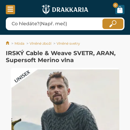
0
Móda
Vlněné zboží
Vlněné svetry
IRSKÝ Cable & Weave SVETR, ARAN,
Supersoft Merino vlna