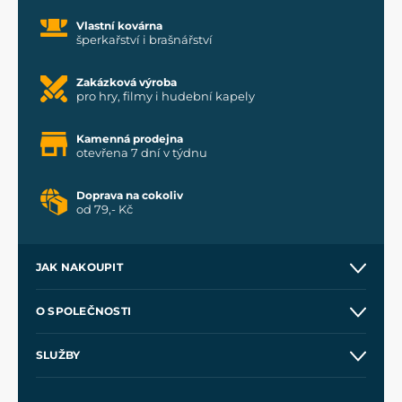
Vlastní kovárna
šperkařství i brašnářství
Zakázková výroba
pro hry, filmy i hudební kapely
Kamenná prodejna
otevřena 7 dní v týdnu
Doprava na cokoliv
od 79,- Kč
JAK NAKOUPIT
Kontakt a prodejny
O SPOLEČNOSTI
Obchodní podmínky
O nás
SLUŽBY
Velkoobchod
Naše dílny
Nákup na splátky
Zakázková výroba
Pro média