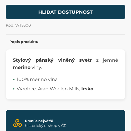
HLÍDAT DOSTUPNOST
Kód: WTS300
Popis produktu
Stylový pánský vlněný svetr
z jemné
merino
vlny.
100% merino vlna
Výrobce: Aran Woolen Mills,
Irsko
První a největší
historický e-shop v ČR