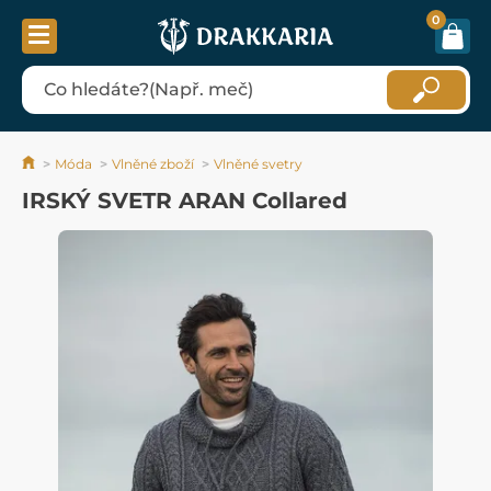
0
Móda
Vlněné zboží
Vlněné svetry
IRSKÝ SVETR ARAN Collared