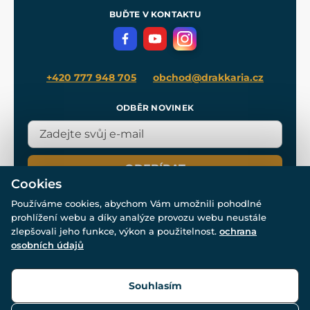
Meče pro Kingdom Come
BUĎTE V KONTAKTU
Volná místa
Filmový merch
Blog
+420 777 948 705
obchod@drakkaria.cz
ODBĚR NOVINEK
ODEBÍRAT
Cookies
Používáme cookies, abychom Vám umožnili pohodlné
prohlížení webu a díky analýze provozu webu neustále
zlepšovali jeho funkce, výkon a použitelnost.
ochrana
osobních údajů
© Všechna práva vyhrazena. www.drakkaria.cz 2007-2026.
Powered by
Simplia.cz
, protected by reCAPTCHA.
Souhlasím