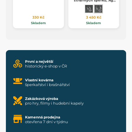
stříbrných šperků, Ag
925 granat
330 Kč
3 450 Kč
Skladem
Skladem
První a největší
historický e-shop v ČR
Vlastní kovárna
šperkařství i brašnářství
Zakázková výroba
pro hry, filmy i hudební kapely
Kamenná prodejna
otevřena 7 dní v týdnu