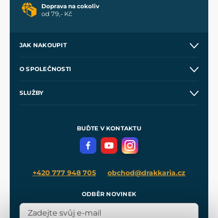
Doprava na cokoliv
od 79,- Kč
JAK NAKOUPIT
Kontakt a prodejny
O SPOLEČNOSTI
Obchodní podmínky
O nás
SLUŽBY
Velkoobchod
Naše dílny
Nákup na splátky
Zakázková výroba
Pro média
Meče pro Kingdom Come
BUĎTE V KONTAKTU
Volná místa
Filmový merch
Blog
+420 777 948 705
obchod@drakkaria.cz
ODBĚR NOVINEK