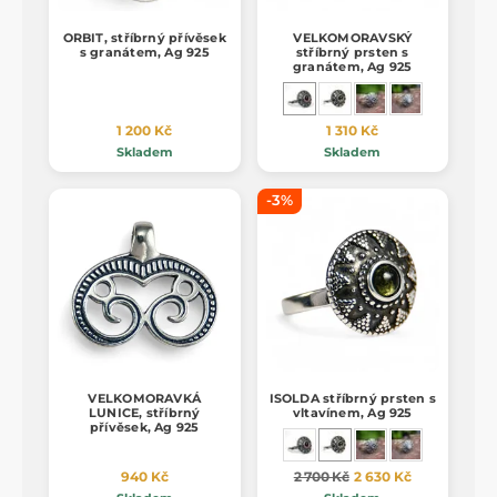
ORBIT, stříbrný přívěsek
VELKOMORAVSKÝ
s granátem, Ag 925
stříbrný prsten s
granátem, Ag 925
1 200 Kč
1 310 Kč
Skladem
Skladem
-3%
VELKOMORAVKÁ
ISOLDA stříbrný prsten s
LUNICE, stříbrný
vltavínem, Ag 925
přívěsek, Ag 925
940 Kč
2 700 Kč
2 630 Kč