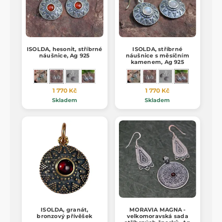
ISOLDA, hesonit, stříbrné
ISOLDA, stříbrné
náušnice, Ag 925
náušnice s měsíčním
kamenem, Ag 925
1 770 Kč
1 770 Kč
Skladem
Skladem
ISOLDA, granát,
MORAVIA MAGNA -
bronzový přívěšek
velkomoravská sada