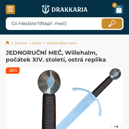
0
Zbraně
Meče
Středověké meče
JEDNORUČNÍ MEČ, Willehalm,
počátek XIV. století, ostrá replika
-32%