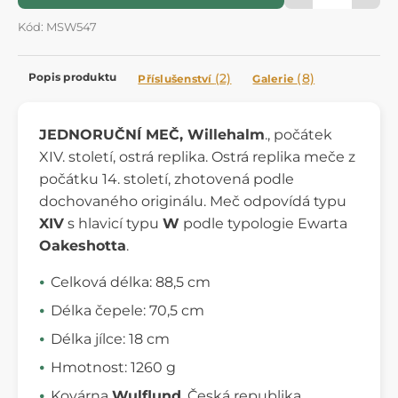
Kód: MSW547
Popis produktu
(2)
(8)
Příslušenství
Galerie
JEDNORUČNÍ MEČ, Willehalm
., počátek
XIV. století, ostrá replika. Ostrá replika meče z
počátku 14. století, zhotovená podle
dochovaného originálu. Meč odpovídá typu
XIV
s hlavicí typu
W
podle typologie Ewarta
Oakeshotta
.
Celková délka: 88,5 cm
Délka čepele: 70,5 cm
Délka jílce: 18 cm
Hmotnost: 1260 g
Kovárna
Wulflund
, Česká republika