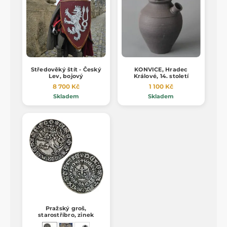
Středověký štít - Český
KONVICE, Hradec
Lev, bojový
Králové, 14. století
8 700 Kč
1 100 Kč
Skladem
Skladem
Pražský groš,
starostříbro, zinek