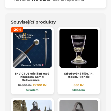
Související produkty
-20%
INVICTUS oficiální meč
Středověká číše, 14.
Kingdom Come:
století, Francie
Deliverance II
16 500 Kč
13 200 Kč
850 Kč
Skladem
Skladem