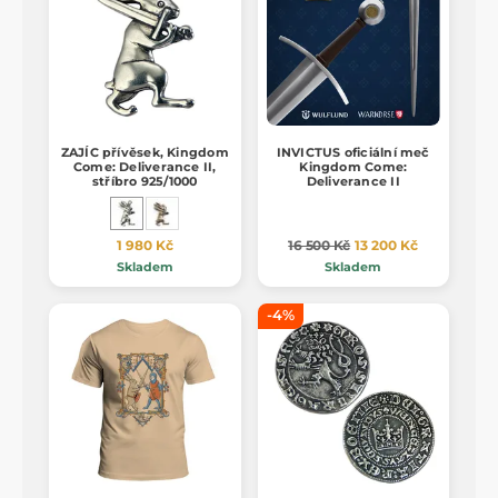
ZAJÍC přívěsek, Kingdom
INVICTUS oficiální meč
Come: Deliverance II,
Kingdom Come:
stříbro 925/1000
Deliverance II
1 980 Kč
16 500 Kč
13 200 Kč
Skladem
Skladem
-4%