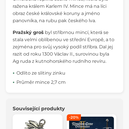
ražena králem Karlem IV. Mince má na líci
obraz české královské koruny a jméno
panovníka, na rubu pak českého lva.
Pražský groš
byl stříbrnou mincí, která se
stala velmi oblíbenou ve střední Evropě, a to
zejména pro svůj vysoký podíl stříbra. Dal jej
razit od roku 1300 Václav II., surovinou byla
Ag ruda z kutnohorského rudního revíru.
Odlito ze slitiny zinku
Průměr mince 2,7 cm
Související produkty
-20%