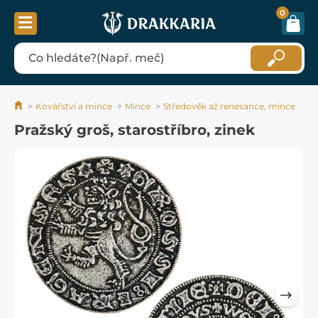
0
Kovářství a mince
Mince
Středověk až renesance, mince
Pražský groš, starostříbro, zinek