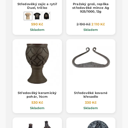
Středověký zajíc a rytíř
Pražský groš, replika
Duel, tričko
středověké mince Ag
925/1000, 12g
590 Kč
2 190 Kč
2 110 Kč
Skladem
Skladem
Středověký keramický
Středověké kované
pohár, 14cm
křesadlo
530 Kč
330 Kč
Skladem
Skladem