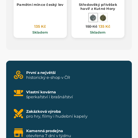
Pamětní mince český lev
Středověký přívěšek
havíř z Kutné Hory
135 Kč
150 Kč
135 Kč
Skladem
Skladem
První a největší
historický e-shop v ČR
Vlastní kovárna
šperkařství i brašnářství
Zakázková výroba
pro hry, filmy i hudební kapely
Kamenná prodejna
otevřena 7 dní v týdnu