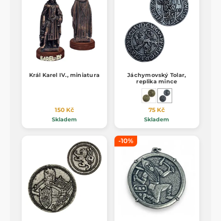
Král Karel IV., miniatura
Jáchymovský Tolar,
replika mince
150 Kč
75 Kč
Skladem
Skladem
-10%