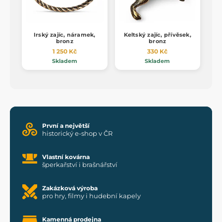
Irský zajíc, náramek,
Keltský zajíc, přívěsek,
bronz
bronz
1 250 Kč
330 Kč
Skladem
Skladem
První a největší
historický e-shop v ČR
Vlastní kovárna
šperkařství i brašnářství
Zakázková výroba
pro hry, filmy i hudební kapely
Kamenná prodejna