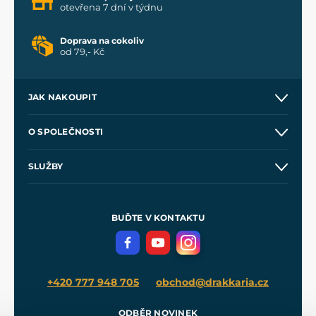
otevřena 7 dní v týdnu
Doprava na cokoliv
od 79,- Kč
JAK NAKOUPIT
Kontakt a prodejny
O SPOLEČNOSTI
Obchodní podmínky
O nás
SLUŽBY
Velkoobchod
Naše dílny
Nákup na splátky
Zakázková výroba
Pro média
Meče pro Kingdom Come
BUĎTE V KONTAKTU
Volná místa
Filmový merch
Blog
+420 777 948 705
obchod@drakkaria.cz
ODBĚR NOVINEK