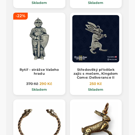
Skladem
Skladem
-22%
Rytíř - strážce Vašeho
Středověký přívěšek
hradu
zajíc s mečem, Kingdom
Come: Deliverance II
370 Kč
290 Kč
250 Kč
Skladem
Skladem