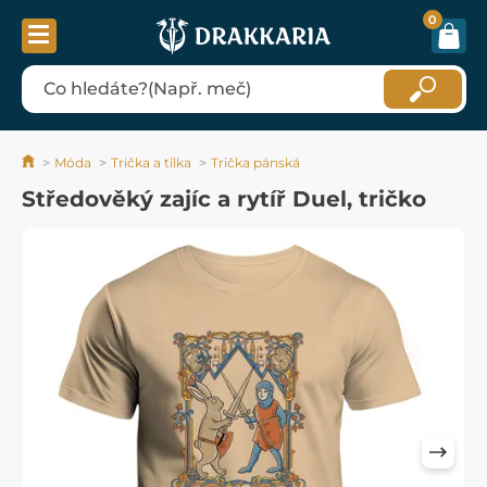
0
Móda
Trička a tílka
Trička pánská
Středověký zajíc a rytíř Duel, tričko