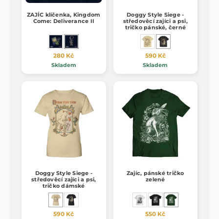
ZAJÍC klíčenka, Kingdom
Doggy Style Siege -
Come: Deliverance II
středověcí zajíci a psi,
tričko pánské, černé
280 Kč
590 Kč
Skladem
Skladem
Doggy Style Siege -
Zajíc, pánské tričko
středověcí zajíci a psi,
zelené
tričko dámské
590 Kč
550 Kč