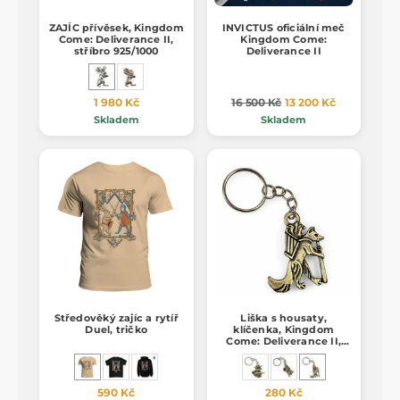
ZAJÍC přívěsek, Kingdom
INVICTUS oficiální meč
Come: Deliverance II,
Kingdom Come:
stříbro 925/1000
Deliverance II
1 980 Kč
16 500 Kč
13 200 Kč
Skladem
Skladem
Středověký zajíc a rytíř
Liška s housaty,
Duel, tričko
klíčenka, Kingdom
Come: Deliverance II,
zinek
590 Kč
280 Kč