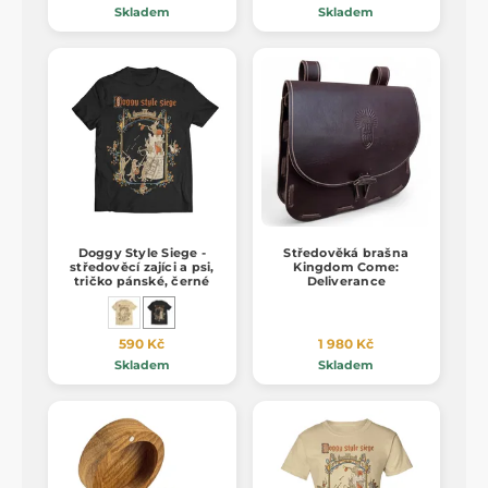
Skladem
Skladem
Doggy Style Siege -
Středověká brašna
středověcí zajíci a psi,
Kingdom Come:
tričko pánské, černé
Deliverance
590 Kč
1 980 Kč
Skladem
Skladem