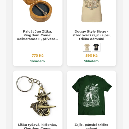
Palcát Jan Žižka,
Doggy Style Siege -
Kingdom Come:
středověcí zajíci a psi,
Deliverance II, přívěsek,
tričko dámské
bronz
770 Kč
590 Kč
Skladem
Skladem
Liška ryšavá, klíčenka,
Zajíc, pánské tričko
Kingdom Come:
zelené