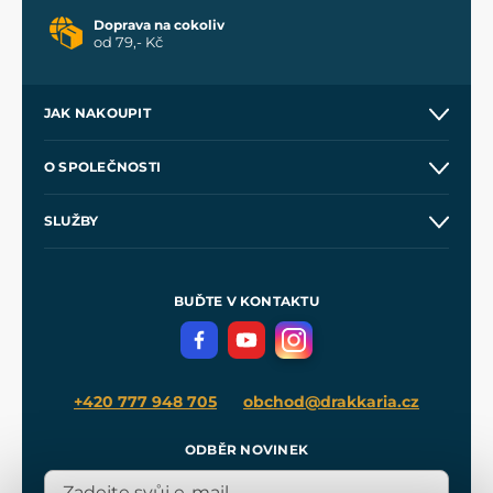
Doprava na cokoliv
od 79,- Kč
JAK NAKOUPIT
Kontakt a prodejny
O SPOLEČNOSTI
Obchodní podmínky
O nás
SLUŽBY
Velkoobchod
Naše dílny
Nákup na splátky
Zakázková výroba
Pro média
Meče pro Kingdom Come
BUĎTE V KONTAKTU
Volná místa
Filmový merch
Blog
+420 777 948 705
obchod@drakkaria.cz
ODBĚR NOVINEK