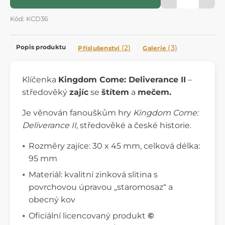
Kód: KCD36
Popis produktu
(2)
(3)
Příslušenství
Galerie
Klíčenka
Kingdom Come: Deliverance II
–
středověký
zajíc
se
štítem
a
mečem.
Je věnován fanouškům hry
Kingdom Come:
Deliverance II,
středověké a české historie.
Rozměry zajíce: 30 x 45 mm, celková délka:
95 mm
Materiál: kvalitní zinková slitina s
povrchovou úpravou „staromosaz“ a
obecný kov
Oficiální licencovaný produkt
©