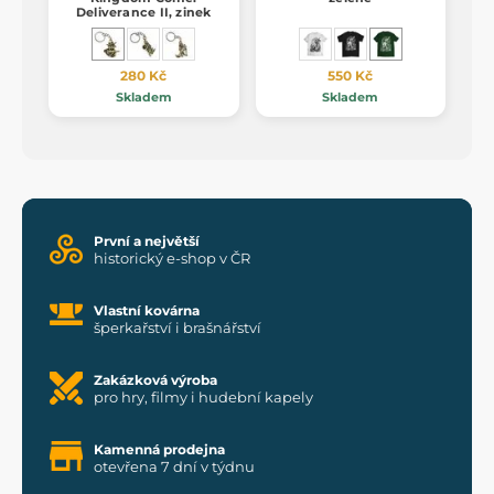
Deliverance II, zinek
280 Kč
550 Kč
Skladem
Skladem
První a největší
historický e-shop v ČR
Vlastní kovárna
šperkařství i brašnářství
Zakázková výroba
pro hry, filmy i hudební kapely
Kamenná prodejna
otevřena 7 dní v týdnu