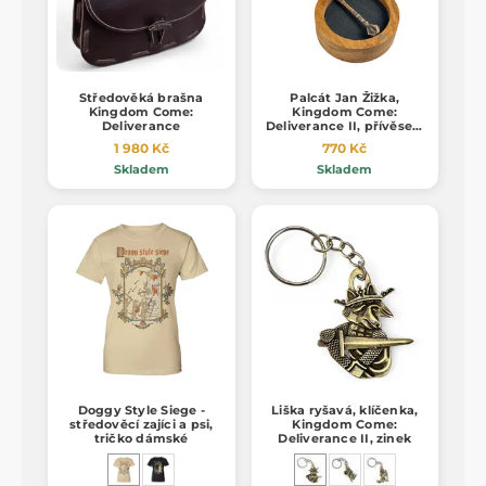
Středověká brašna
Palcát Jan Žižka,
Kingdom Come:
Kingdom Come:
Deliverance
Deliverance II, přívěsek,
bronz
1 980 Kč
770 Kč
Skladem
Skladem
Doggy Style Siege -
Liška ryšavá, klíčenka,
středověcí zajíci a psi,
Kingdom Come:
tričko dámské
Deliverance II, zinek