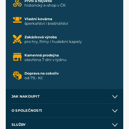
První a největší
historický e-shop v ČR
Vlastní kovárna
šperkařství i brašnářství
Zakázková výroba
pro hry, filmy i hudební kapely
Kamenná prodejna
otevřena 7 dní v týdnu
Doprava na cokoliv
od 79,- Kč
JAK NAKOUPIT
Kontakt a prodejny
O SPOLEČNOSTI
Obchodní podmínky
O nás
SLUŽBY
Velkoobchod