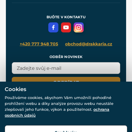
Naše dílny
Nákup na splátky
Zakázková výroba
Pro média
Meče pro Kingdom Come
BUĎTE V KONTAKTU
Volná místa
Filmový merch
Blog
+420 777 948 705
obchod@drakkaria.cz
ODBĚR NOVINEK
ODEBÍRAT
Cookies
Používáme cookies, abychom Vám umožnili pohodlné
prohlížení webu a díky analýze provozu webu neustále
zlepšovali jeho funkce, výkon a použitelnost.
ochrana
osobních údajů
© Všechna práva vyhrazena. www.drakkaria.cz 2007-2026.
Powered by
Simplia.cz
, protected by reCAPTCHA.