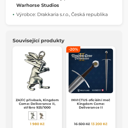
Warhorse Studios
Výrobce: Drakkaria s.r.o., Česká republika
Související produkty
-20%
ZAJÍC přívěsek, Kingdom
INVICTUS oficiální meč
Come: Deliverance II,
Kingdom Come:
stříbro 925/1000
Deliverance II
1 980 Kč
16 500 Kč
13 200 Kč