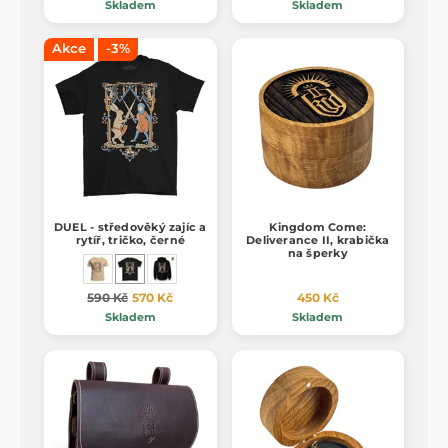
Skladem
Skladem
Akce
-3%
DUEL - středověký zajíc a
Kingdom Come:
rytíř, tričko, černé
Deliverance II, krabička
na šperky
590 Kč
570 Kč
450 Kč
Skladem
Skladem