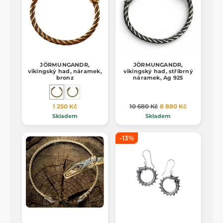
JÖRMUNGANDR,
JÖRMUNGANDR,
vikingský had, náramek,
vikingský had, stříbrný
bronz
náramek, Ag 925
1 250 Kč
10 680 Kč
8 880 Kč
Skladem
Skladem
-13%