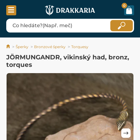
0
Šperky
Bronzové šperky
Torquesy
JÖRMUNGANDR, vikinský had, bronz,
torques