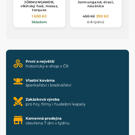
JÖRMUNGANDR,
Jormungand, draci,
vikinský had, mosaz,
náušnice
torques
1 650 Kč
450 Kč
390 Kč
Skladem
6-8 týdnů
První a největší
historický e-shop v ČR
Vlastní kovárna
šperkařství i brašnářství
Zakázková výroba
pro hry, filmy i hudební kapely
Kamenná prodejna
otevřena 7 dní v týdnu