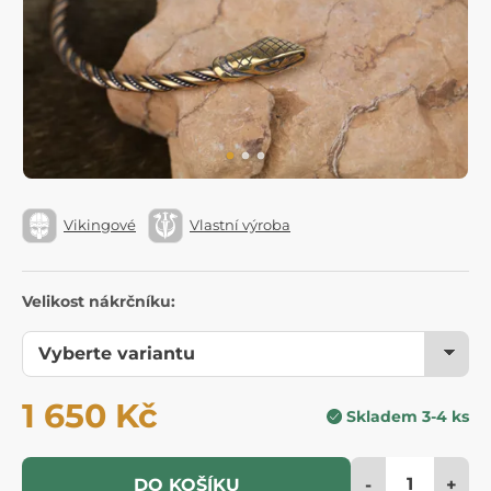
Vikingové
Vlastní výroba
Velikost nákrčníku:
1 650 Kč
Skladem 3-4 ks
-
+
DO KOŠÍKU