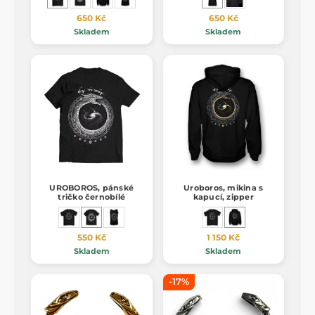
650 Kč
650 Kč
Skladem
Skladem
UROBOROS, pánské
Uroboros, mikina s
tričko černobílé
kapucí, zipper
550 Kč
1 150 Kč
Skladem
Skladem
-17%