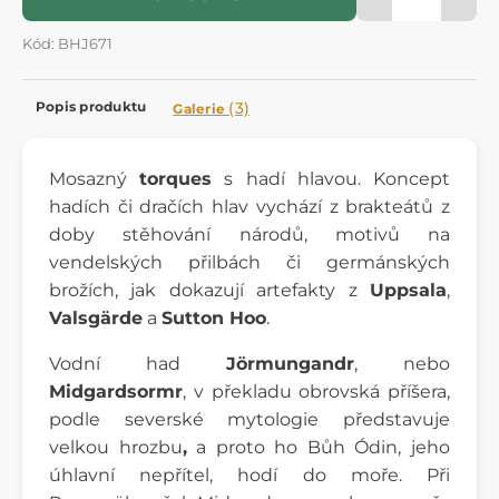
Kód: BHJ671
Popis produktu
(3)
Galerie
Mosazný
torques
s hadí hlavou. Koncept
hadích či dračích hlav vychází z brakteátů z
doby stěhování národů, motivů na
vendelských přilbách či germánských
brožích, jak dokazují artefakty z
Uppsala
,
Valsgärde
a
Sutton Hoo
.
Vodní had
Jörmungandr
, nebo
Midgardsormr
,
v překladu obrovská příšera,
podle severské mytologie představuje
velkou hrozbu
,
a proto ho Bůh Ódin, jeho
úhlavní nepřítel, hodí do moře. Při