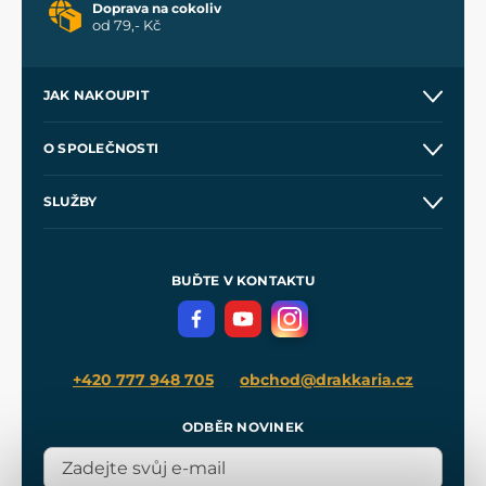
Doprava na cokoliv
od 79,- Kč
JAK NAKOUPIT
Kontakt a prodejny
O SPOLEČNOSTI
Obchodní podmínky
O nás
SLUŽBY
Velkoobchod
Naše dílny
Nákup na splátky
Zakázková výroba
Pro média
Meče pro Kingdom Come
BUĎTE V KONTAKTU
Volná místa
Filmový merch
Blog
+420 777 948 705
obchod@drakkaria.cz
ODBĚR NOVINEK