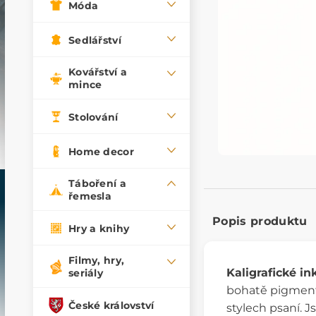
Móda
Sedlářství
Kovářství a
mince
Stolování
Home decor
Táboření a
řemesla
Popis produktu
Hry a knihy
Filmy, hry,
Kaligrafické in
seriály
bohatě pigmento
České království
stylech psaní. 