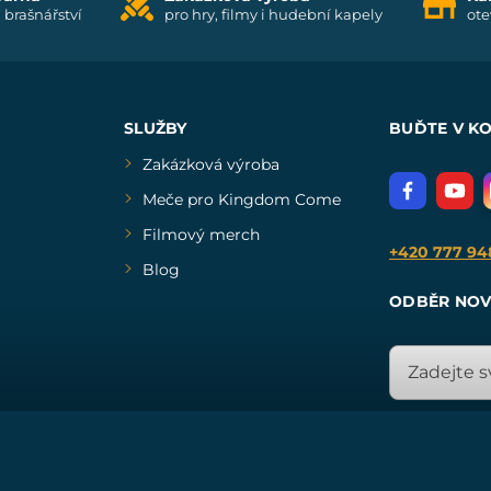
i brašnářství
pro hry, filmy i hudební kapely
ote
SLUŽBY
BUĎTE V K
Zakázková výroba
Meče pro Kingdom Come
Filmový merch
+420 777 94
Blog
ODBĚR NOV