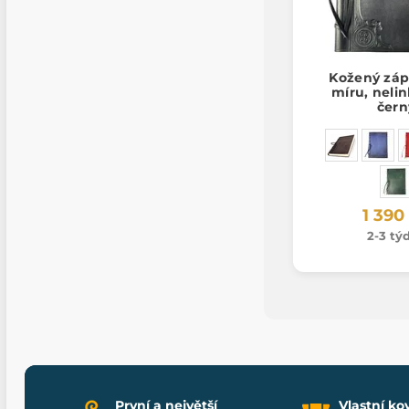
Kožený záp
míru, neli
čern
1 390
2-3 tý
První a největší
Vlastní ko