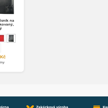
isník na
nkovaný,
ý
 Kč
dny
várna
Zakázková výroba
Ka