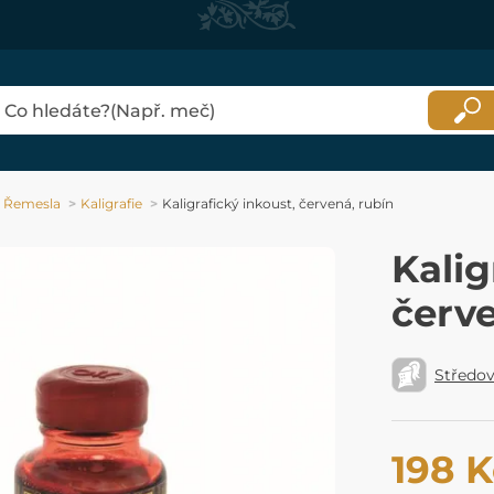
Řemesla
Kaligrafie
Kaligrafický inkoust, červená, rubín
Kalig
červe
Středo
198 K