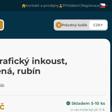
|
Kontakt a prodejny
Přihlášení
Registrace
0
Prázdný košík
CZK
rafický inkoust,
ná, rubín
věk
Skladem 5-10 ks
č
U vás může být již: 11. 8.