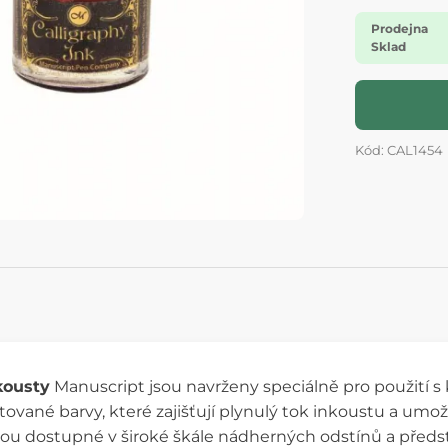
Prodejna
Sklad
Kód: CAL1454
kousty
Manuscript jsou navrženy speciálně pro použití s k
vané barvy, které zajišťují plynulý tok inkoustu a umožň
Jsou dostupné v široké škále nádherných odstínů a předst