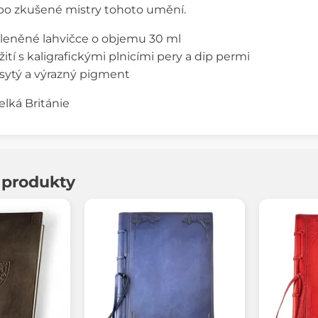
po zkušené mistry tohoto umění.
leněné lahvičce o objemu 30 ml
tí s kaligrafickými plnicími pery a dip permi
, sytý a výrazný pigment
Velká Británie
í produkty