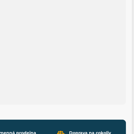
menná prodejna
Doprava na cokoliv