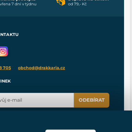
vřena 7 dní v týdnu
od 79,- Kč
ONTAKTU
8 705
obchod@drakkaria.cz
INEK
ODEBÍRAT