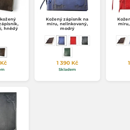
kožený
Kožený zápisník na
Kožen
zápisník,
míru, nelinkovaný,
míru,
ý, hnědý
modrý
 Kč
1 390 Kč
em
Skladem