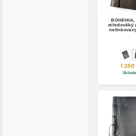
BOHEMIA, 
středověký 
nelinkovan
1 250
Sklad