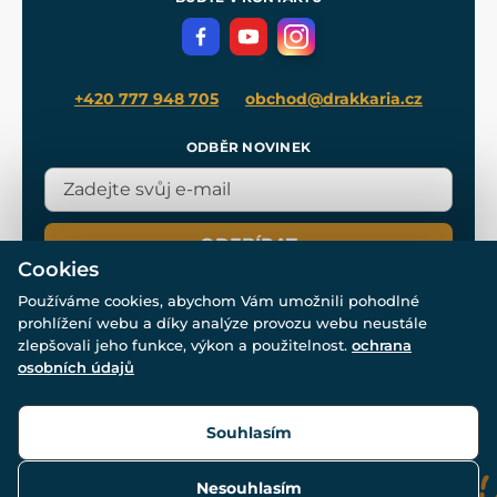
Volná místa
Filmový merch
Blog
+420 777 948 705
obchod@drakkaria.cz
ODBĚR NOVINEK
ODEBÍRAT
Cookies
Používáme cookies, abychom Vám umožnili pohodlné
prohlížení webu a díky analýze provozu webu neustále
zlepšovali jeho funkce, výkon a použitelnost.
ochrana
osobních údajů
© Všechna práva vyhrazena. www.drakkaria.cz 2007-2026.
Powered by
Simplia.cz
, protected by reCAPTCHA.
Souhlasím
Nesouhlasím