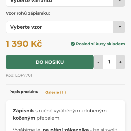
Vzor rohů zápisníku:
1 390 Kč
Poslední kusy skladem
-
+
DO KOŠÍKU
Kód: LOP7701
Popis produktu
(11)
Galerie
Zápisník
s ručně vyráběným zdobeným
koženým
přebalem.
Vyrábíme jej
na přání zákazníka
- lze si zvolit