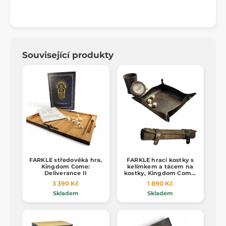
Související produkty
FARKLE středověká hra,
FARKLE hrací kostky s
Kingdom Come:
kelímkem a tácem na
Deliverance II
kostky, Kingdom Come:
Deliverance
3 390 Kč
1 890 Kč
Skladem
Skladem