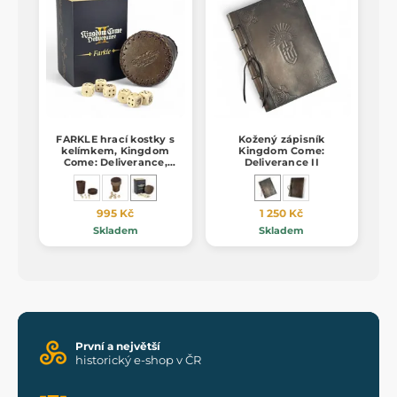
FARKLE hrací kostky s
Kožený zápisník
kelímkem, Kingdom
Kingdom Come:
Come: Deliverance,
Deliverance II
oficiální merch
995 Kč
1 250 Kč
Skladem
Skladem
První a největší
historický e-shop v ČR