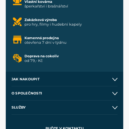
Vlastní kovárna
šperkařství i brašnářství
Zakázková výroba
pro hry, filmy i hudební kapely
Kamenná prodejna
otevřena 7 dní v týdnu
Doprava na cokoliv
od 79,- Kč
JAK NAKOUPIT
Kontakt a prodejny
O SPOLEČNOSTI
Obchodní podmínky
O nás
SLUŽBY
Velkoobchod
Naše dílny
Nákup na splátky
Zakázková výroba
Pro média
Meče pro Kingdom Come
BUĎTE V KONTAKTU