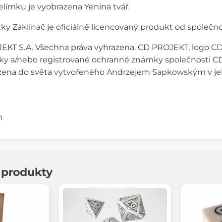
kelímku je vyobrazena Yenina tvář.
ky Zaklínač je oficiálně licencovaný produkt od společ
KT S.A. Všechna práva vyhrazena. CD PROJEKT, logo CD 
y a/nebo registrované ochranné známky společnosti CD 
azena do světa vytvořeného Andrzejem Sapkowským v jeho
m
í produkty