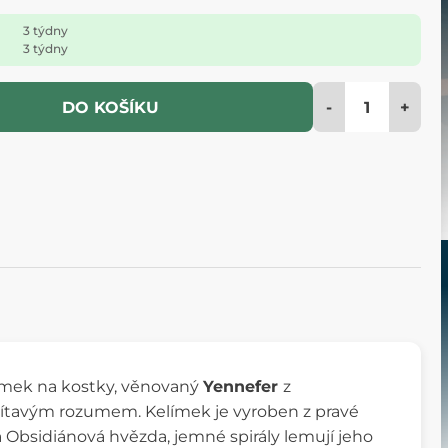
3 týdny
3 týdny
-
+
DO KOŠÍKU
límek na kostky, věnovaný
Yennefer
z
tavým rozumem. Kelímek je vyroben z pravé
á Obsidiánová hvězda, jemné spirály lemují jeho