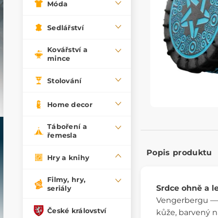
Móda
Sedlářství
Kovářství a
mince
Stolování
Home decor
Táboření a
řemesla
Popis produktu
Hry a knihy
Filmy, hry,
Srdce ohně a l
seriály
Vengerbergu — 
České království
kůže, barvený n