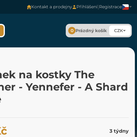
|
Kontakt a prodejny
Přihlášení
Registrace
0
Prázdný košík
CZK
mek na kostky The
er - Yennefer - A Shard
e
Kč
3 týdny