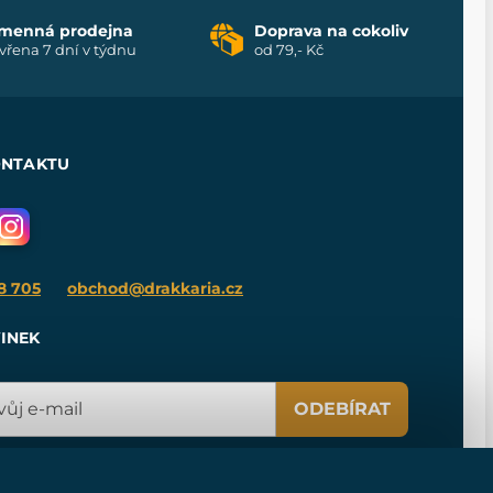
menná prodejna
Doprava na cokoliv
vřena 7 dní v týdnu
od 79,- Kč
ONTAKTU
8 705
obchod@drakkaria.cz
INEK
ODEBÍRAT