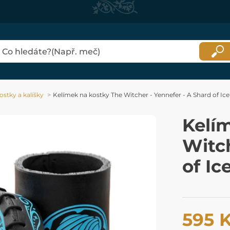
ostky a kalíšky
Kelímek na kostky The Witcher - Yennefer - A Shard of Ice
Kelí
Witch
of Ic
595 