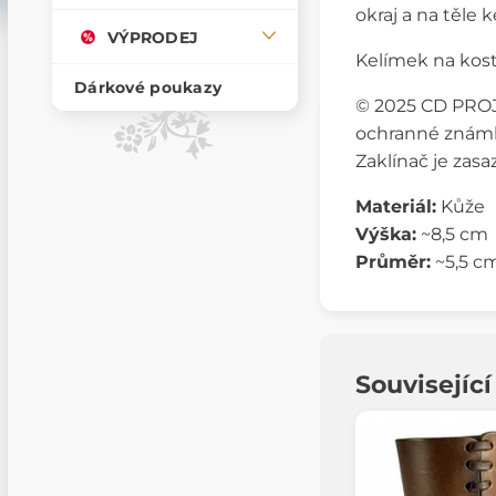
okraj a na těle 
VÝPRODEJ
Kelímek na kost
Dárkové poukazy
© 2025 CD PROJE
ochranné známk
Zaklínač je zas
Materiál:
Kůže
Výška:
~8,5 cm
Průměr:
~5,5 c
Souvisejíc