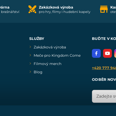
várna
Zakázková výroba
Ka
i brašnářství
pro hry, filmy i hudební kapely
ote
SLUŽBY
BUĎTE V K
Zakázková výroba
Meče pro Kingdom Come
Filmový merch
+420 777 94
Blog
ODBĚR NOV