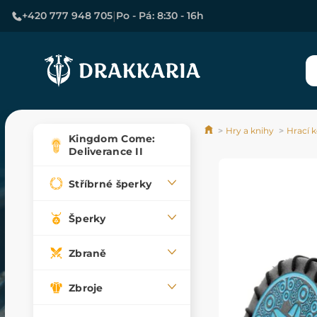
|
+420 777 948 705
Po - Pá: 8:30 - 16h
Hry a knihy
Hrací k
Kingdom Come:
Deliverance II
Stříbrné šperky
Šperky
Zbraně
Zbroje