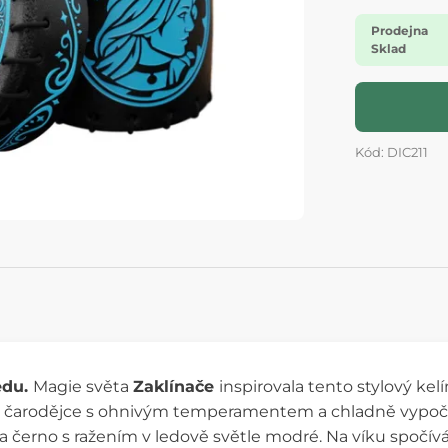
Prodejna
Sklad
Kód: DIC211
edu.
Magie světa
Zaklínače
inspirovala tento stylový ke
čarodějce s ohnivým temperamentem a chladně vypočí
a černo s ražením v ledově světle modré. Na víku spočív