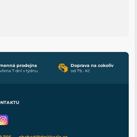
menná prodejna
Doprava na cokoliv
vřena 7 dní v týdnu
od 79,- Kč
ONTAKTU