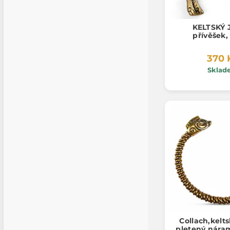
KELTSKÝ 
přívěšek,
370 
Sklad
Collach,kelt
pletený nára