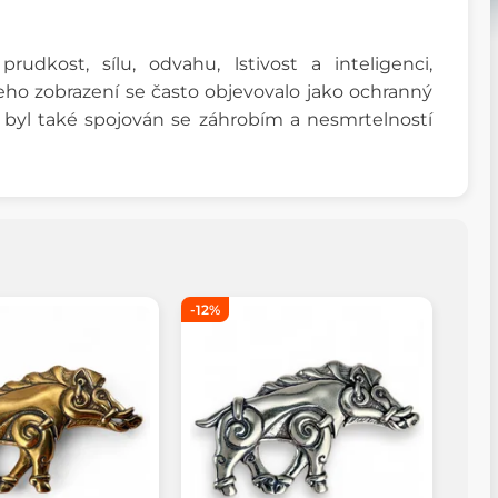
udkost, sílu, odvahu, lstivost a inteligenci,
eho zobrazení se často objevovalo jako ochranný
e byl také spojován se záhrobím a nesmrtelností
-12%