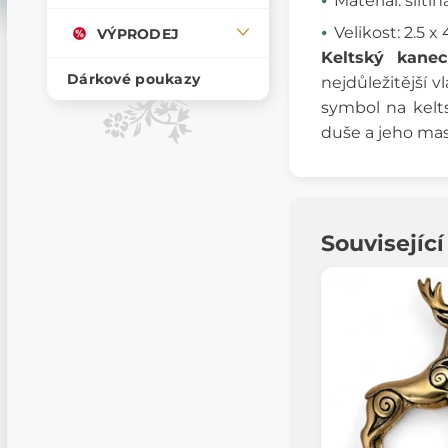
Materiál: sliti
Velikost: 2.5 x
VÝPRODEJ
Keltský kanec
Dárkové poukazy
nejdůležitější v
symbol na kelts
duše a jeho ma
Souvisejíc