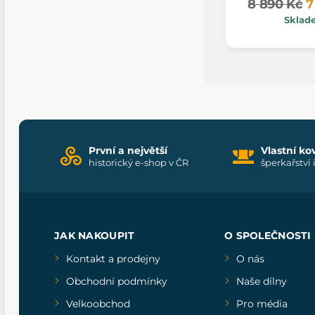
8 890 Kč
7
Sklad
První a největší
Vlastní ko
historický e-shop v ČR
šperkařství 
JAK NAKOUPIT
O SPOLEČNOSTI
Kontakt a prodejny
O nás
Obchodní podmínky
Naše dílny
Velkoobchod
Pro média