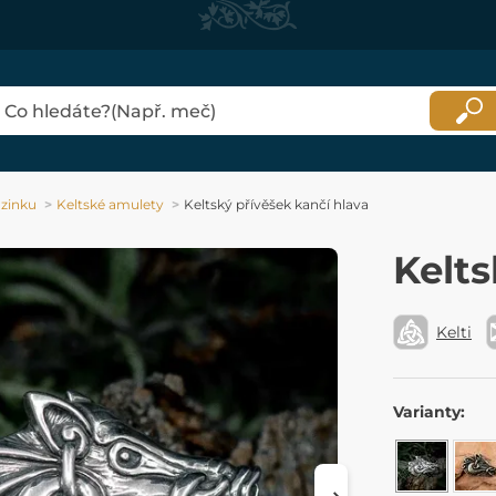
 zinku
Keltské amulety
Keltský přívěšek kančí hlava
Kelts
Kelti
Varianty: