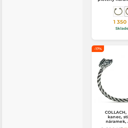
1 350
Sklad
-17%
COLLACH, 
kanec, st
náramek, 