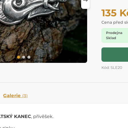
135 K
Cena před s
Prodejna
Sklad
Kód: SLE20
Galerie
(3)
LTSKÝ KANEC
, přívěšek.