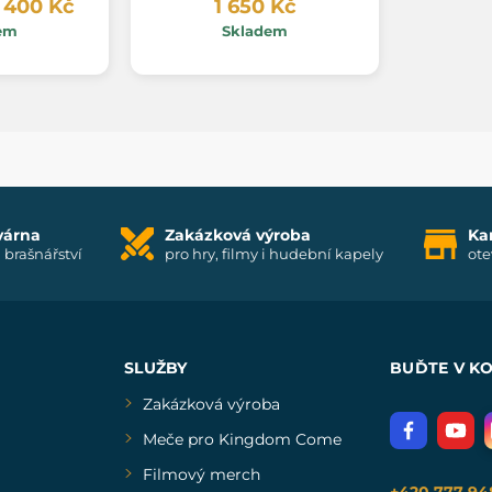
 400 Kč
1 650 Kč
em
Skladem
várna
Zakázková výroba
Ka
i brašnářství
pro hry, filmy i hudební kapely
ote
SLUŽBY
BUĎTE V K
Zakázková výroba
Meče pro Kingdom Come
Filmový merch