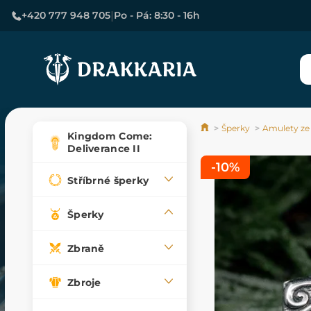
|
+420 777 948 705
Po - Pá: 8:30 - 16h
Šperky
Amulety ze
Kingdom Come:
Deliverance II
-10%
Stříbrné šperky
Šperky
Zbraně
Zbroje