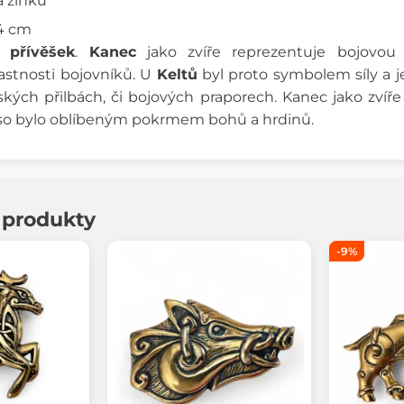
na zinku
 4 cm
přívěšek
.
Kanec
jako zvíře reprezentuje bojovou pr
lastnosti bojovníků. U
Keltů
byl proto symbolem síly a j
kých přilbách, či bojových praporech. Kanec jako zvíř
so bylo oblíbeným pokrmem bohů a hrdinů.
í produkty
-9%