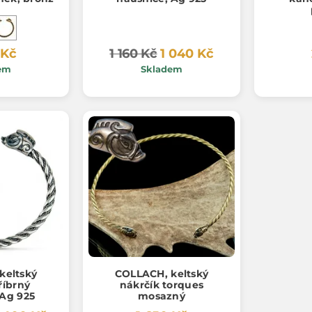
 Kč
1 160 Kč
1 040 Kč
em
Skladem
keltský
COLLACH, keltský
říbrný
nákrčík torques
Ag 925
mosazný