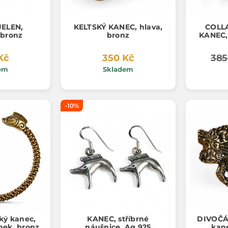
JELEN,
KELTSKÝ KANEC, hlava,
COLLA
 bronz
bronz
KANEC,
Kč
350 Kč
385
em
Skladem
-10%
ský kanec,
KANEC, stříbrné
DIVOČÁK
mek, bronz
náušnice, Ag 925
kan