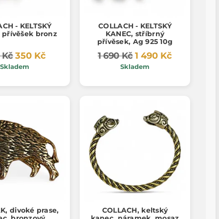
CH - KELTSKÝ
COLLACH - KELTSKÝ
 přívěšek bronz
KANEC, stříbrný
přívěsek, Ag 925 10g
 Kč
350 Kč
1 690 Kč
1 490 Kč
Skladem
Skladem
, divoké prase,
COLLACH, keltský
ec, bronzový
kanec, náramek, mosaz