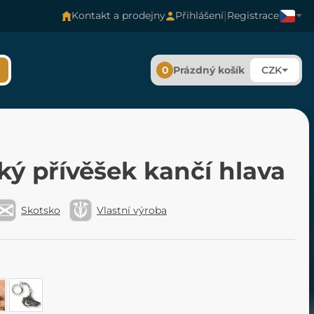
|
Kontakt a prodejny
Přihlášení
Registrace
0
Prázdný košík
CZK
ký přívěšek kančí hlava
Skotsko
Vlastní výroba