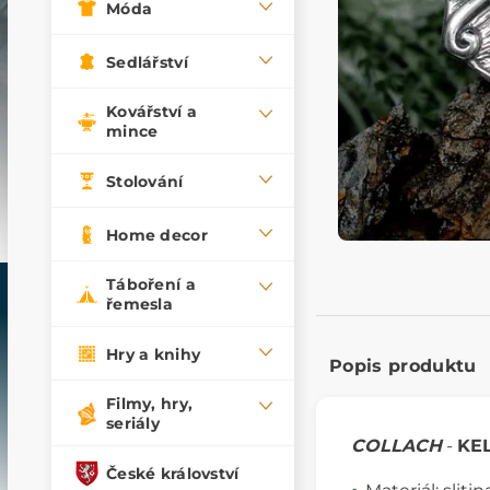
Móda
Sedlářství
Kovářství a
mince
Stolování
Home decor
Táboření a
řemesla
Hry a knihy
Popis produktu
Filmy, hry,
seriály
COLLACH
-
KE
České království