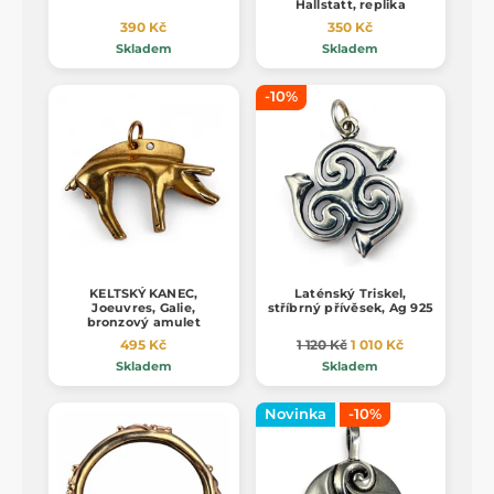
Hallstatt, replika
390 Kč
350 Kč
Skladem
Skladem
-10%
KELTSKÝ KANEC,
Laténský Triskel,
Joeuvres, Galie,
stříbrný přívěsek, Ag 925
bronzový amulet
495 Kč
1 120 Kč
1 010 Kč
Skladem
Skladem
Novinka
-10%