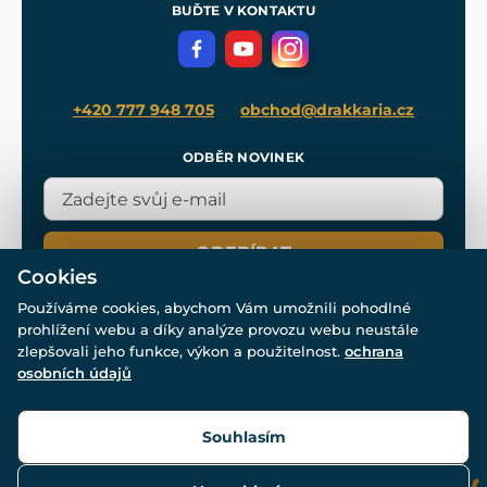
Meče pro Kingdom Come
BUĎTE V KONTAKTU
Volná místa
Filmový merch
Blog
+420 777 948 705
obchod@drakkaria.cz
ODBĚR NOVINEK
ODEBÍRAT
Cookies
Používáme cookies, abychom Vám umožnili pohodlné
prohlížení webu a díky analýze provozu webu neustále
zlepšovali jeho funkce, výkon a použitelnost.
ochrana
osobních údajů
© Všechna práva vyhrazena. www.drakkaria.cz 2007-2026.
Powered by
Simplia.cz
, protected by reCAPTCHA.
Souhlasím