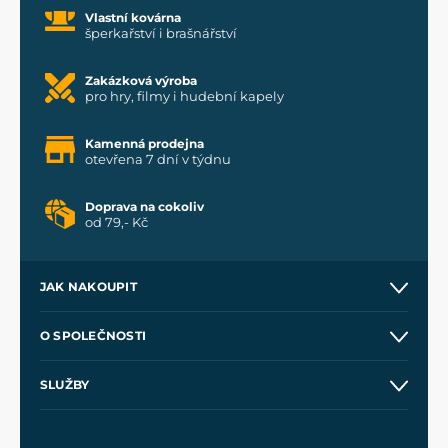
Vlastní kovárna
šperkařství i brašnářství
Zakázková výroba
pro hry, filmy i hudební kapely
Kamenná prodejna
otevřena 7 dní v týdnu
Doprava na cokoliv
od 79,- Kč
JAK NAKOUPIT
Kontakt a prodejny
O SPOLEČNOSTI
Obchodní podmínky
O nás
SLUŽBY
Velkoobchod
Naše dílny
Nákup na splátky
Zakázková výroba
Pro média