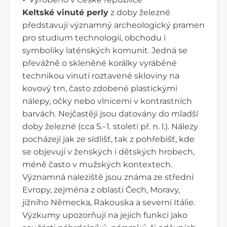
Keltské vinuté perly
z doby železné
představují významný archeologický pramen
pro studium technologií, obchodu i
symboliky laténských komunit. Jedná se
převážně o skleněné korálky vyráběné
technikou vinutí roztavené skloviny na
kovový trn, často zdobené plastickými
nálepy, očky nebo vlnicemi v kontrastních
barvách. Nejčastěji jsou datovány do mladší
doby železné (cca 5.–1. století př. n. l.). Nálezy
pocházejí jak ze sídlišť, tak z pohřebišť, kde
se objevují v ženských i dětských hrobech,
méně často v mužských kontextech.
Významná naleziště jsou známa ze střední
Evropy, zejména z oblasti Čech, Moravy,
jižního Německa, Rakouska a severní Itálie.
Výzkumy upozorňují na jejich funkci jako