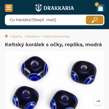
0
Šperky
Bižuterie
Historické korálky
Keltský korálek s očky, replika, modrá