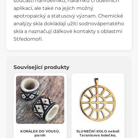
součásti náhrdelníků, náramků či oděvních
aplikací, ale také na jejich možný
apotropaický a statusový význam. Chemické
analýzy skla dokládají užití sodnovápenatého
skla a naznačují dálkové kontakty s oblastmi
Středomoří.
Související produkty
KORÁLEK DO VOUSŮ,
SLUNEČNÍ KOLO neboli
paroh
Taranisovo kolečko,