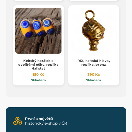
Keltský korálek s
RIX, keltská hlava,
dvojitými očky, replika
replika, bronz
Hallstat
150 Kč
390 Kč
Skladem
Skladem
První a největší
historický e-shop v ČR