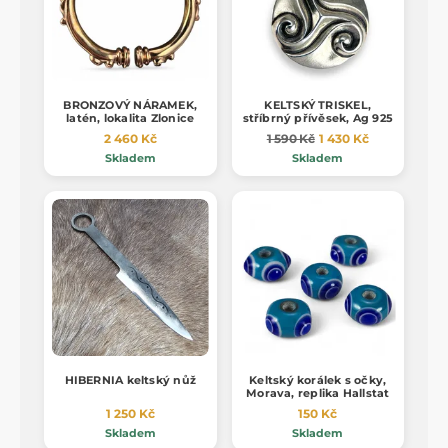
BRONZOVÝ NÁRAMEK,
KELTSKÝ TRISKEL,
latén, lokalita Zlonice
stříbrný přívěsek, Ag 925
2 460 Kč
1 590 Kč
1 430 Kč
Skladem
Skladem
HIBERNIA keltský nůž
Keltský korálek s očky,
Morava, replika Hallstat
1 250 Kč
150 Kč
Skladem
Skladem