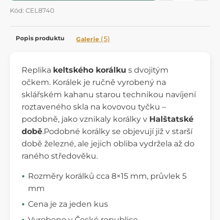
Kód: CEL8740
Popis produktu
(5)
Galerie
Replika
keltského korálku
s dvojitým
očkem. Korálek je ručně vyrobený na
sklářském kahanu starou technikou navíjení
roztaveného skla na kovovou tyčku –
podobně, jako vznikaly korálky v
Halštatské
době
.Podobné korálky se objevují již v starší
době železné, ale jejich obliba vydržela až do
raného středověku.
Rozměry korálků cca 8×15 mm, průvlek 5
mm
Cena je za jeden kus
Vyrobeno v České republice