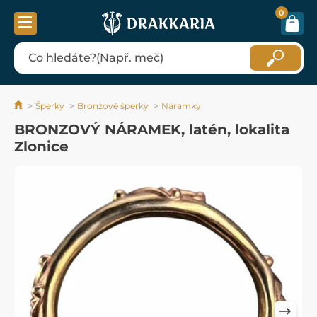
0
Šperky
Bronzové šperky
Náramky
BRONZOVÝ NÁRAMEK, latén, lokalita
Zlonice