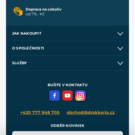
Doprava na cokoliv
od 79,- Kč
JAK NAKOUPIT
Kontakt a prodejny
O SPOLEČNOSTI
Obchodní podmínky
O nás
SLUŽBY
Velkoobchod
Naše dílny
Nákup na splátky
Zakázková výroba
Pro média
Meče pro Kingdom Come
BUĎTE V KONTAKTU
Volná místa
Filmový merch
Blog
+420 777 948 705
obchod@drakkaria.cz
ODBĚR NOVINEK