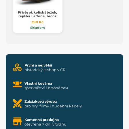
Přívěsek keltský ježek,
replika La Tène, bronz
390 Kč
Skladem
První a největší
historický e-shop v ČR
Vlastní kovárna
šperkařství i brašnářství
Zakázková výroba
pro hry, filmy i hudební kapely
Kamenná prodejna
otevřena 7 dní v týdnu