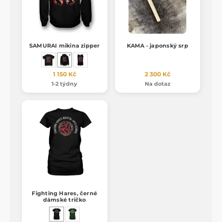
SAMURAI mikina zipper
KAMA - japonský srp
1 150 Kč
2 300 Kč
1-2 týdny
Na dotaz
Fighting Hares, černé
dámské tričko