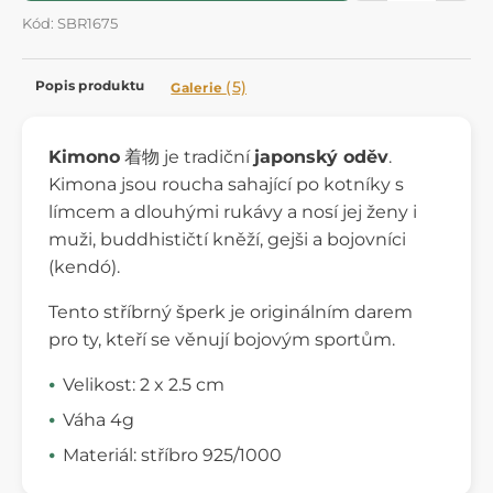
Kód: SBR1675
Popis produktu
(5)
Galerie
Kimono
着物 je tradiční
japonský oděv
.
Kimona jsou roucha sahající po kotníky s
límcem a dlouhými rukávy a nosí jej ženy i
muži, buddhističtí kněží, gejši a bojovníci
(kendó).
Tento stříbrný šperk je originálním darem
pro ty, kteří se věnují bojovým sportům.
Velikost: 2 x 2.5 cm
Váha 4g
Materiál: stříbro 925/1000