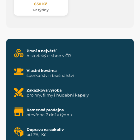
650 Kč
1-2 týdny
První a největší
historický e-shop v ČR
Vlastní kovárna
šperkařství i brašnářství
Zakázková výroba
pro hry, filmy i hudební kapely
Kamenná prodejna
otevřena 7 dní v týdnu
Doprava na cokoliv
od 79,- Kč