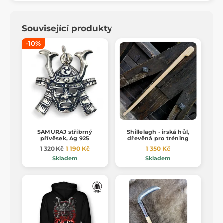
Související produkty
-10%
SAMURAJ stříbrný
Shillelagh - irská hůl,
přívěsek, Ag 925
dřevěná pro tréning
1 320 Kč
1 190 Kč
1 350 Kč
Skladem
Skladem